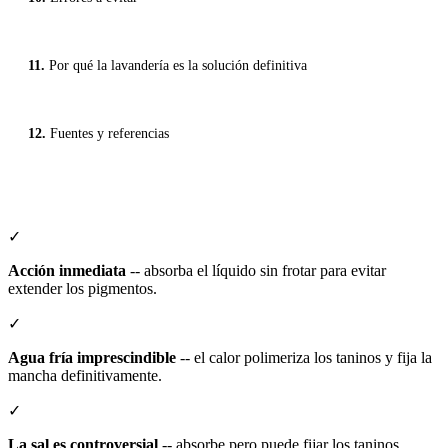
Por qué la lavandería es la solución definitiva
Fuentes y referencias
✓
Acción inmediata
-- absorba el líquido sin frotar para evitar
extender los pigmentos.
✓
Agua fría imprescindible
-- el calor polimeriza los taninos y fija la
mancha definitivamente.
✓
La sal es controversial
-- absorbe pero puede fijar los taninos.