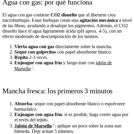
Agua con gas: por qué funciona
El agua con gas contiene
CO2 disuelto
que al liberarse crea
microburbujas. Estas burbujas crean una
agitación mecánica
a nivel
de las fibras, ayudando a desalojar los pigmentos. Además, el CO2
disuelto hace el agua ligeramente ácida (pH aprox. 4-5), con un
efecto moderado de descomposición de los taninos.
Vierta agua con gas
directamente sobre la mancha.
Seque con golpecitos
con papel absorbente blanco.
Repita
2-3 veces.
Enjuague con agua fría
y luego trate con
jabón de
↗
Marsella
.
Mancha fresca: los primeros 3 minutos
Absorba
: seque con papel absorbente blanco o espolvoree
harina/talco.
Enjuague con agua fría
: si es posible, haga correr agua por
el revés del tejido.
↗
Jabón de Marsella
: aplique un poco sobre la zona aun
húmeda. Deje actuar 5 minutos.