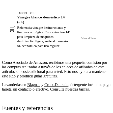
MULTI-USO
Vinagre blanco doméstico 14°
(5L)
🛒
Referencia vinagre desincrustante y
Ver en Amazon →
limpieza ecológica. Concentración 14°
para limpieza de máquinas,
Enlace afiliado
desinfección ligera, anti-cal. Formato
5L económico para uso regular.
Como Asociado de Amazon, recibimos una pequeña comisión por
las compras realizadas a través de los enlaces de afiliados de este
artículo, sin coste adicional para usted. Esto nos ayuda a mantener
este sitio y producir guías gratuitas.
Lavanderías en
Blagnac
y
Croix-Daurade
, detergente incluido, pago
tarjeta sin contacto o efectivo. Consulte nuestras
tarifas
.
Fuentes y referencias