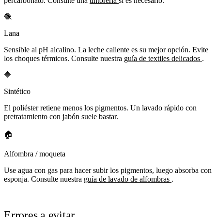
percarbonato. Consulte una
tintorería
si es necesario.
🧶
Lana
Sensible al pH alcalino. La leche caliente es su mejor opción. Evite
los choques térmicos. Consulte nuestra
guía de textiles delicados
.
🔷
Sintético
El poliéster retiene menos los pigmentos. Un lavado rápido con
pretratamiento con jabón suele bastar.
🏠
Alfombra / moqueta
Use agua con gas para hacer subir los pigmentos, luego absorba con
esponja. Consulte nuestra
guía de lavado de alfombras
.
Errores a evitar