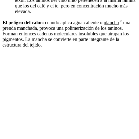
textil. Los taninos del vino tinto pertenecen a la misma familia
que los del
café
y el te, pero en concentración mucho más
elevada.
↗
El peligro del calor:
cuando aplica agua caliente o
plancha
una
prenda manchada, provoca una polimerización de los taninos.
Forman entonces cadenas moleculares insolubles que atrapan los
pigmentos. La mancha se convierte en parte integrante de la
estructura del tejido.