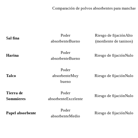
Comparación de polvos absorbentes para manchas 
PODER
PRODUCTO
RIESGO DE FIJACIÓN
ABSORBENTE
Poder
Riesgo de fijación
Alto
Sal fina
absorbente
Bueno
(mordiente de taninos)
Poder
Harina
Riesgo de fijación
Nulo
absorbente
Bueno
Poder
Talco
absorbente
Muy
Riesgo de fijación
Nulo
bueno
Tierra de
Poder
Riesgo de fijación
Nulo
Sommieres
absorbente
Excelente
Poder
Papel absorbente
Riesgo de fijación
Nulo
absorbente
Medio