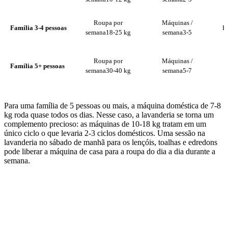
Roupa por
Máquinas /
Família 3-4 pessoas
Pl
semana
18-25 kg
semana
3-5
R
Roupa por
Máquinas /
Família 5+ pessoas
semana
30-40 kg
semana
5-7
Para uma família de 5 pessoas ou mais, a máquina doméstica de 7-8
kg roda quase todos os dias. Nesse caso, a lavanderia se torna um
complemento precioso: as máquinas de 10-18 kg tratam em um
único ciclo o que levaria 2-3 ciclos domésticos. Uma sessão na
lavanderia no sábado de manhã para os lençóis, toalhas e edredons
pode liberar a máquina de casa para a roupa do dia a dia durante a
semana.