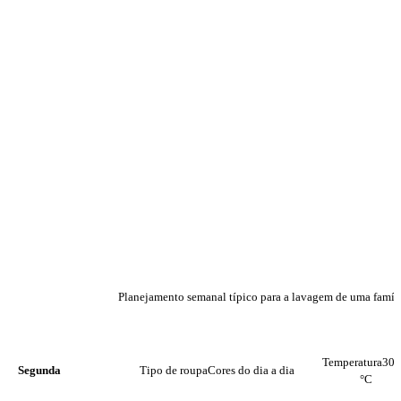
Planejamento semanal típico para a lavagem de uma famíli
DIA
TIPO DE ROUPA
TEMPERATU
Temperatura
30-
Segunda
Tipo de roupa
Cores do dia a dia
°C