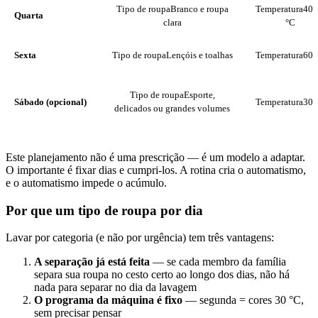
Tipo de roupa
Branco e roupa
Temperatura
40-
Quarta
clara
°C
Sexta
Tipo de roupa
Lençóis e toalhas
Temperatura
60 
Tipo de roupa
Esporte,
Sábado (opcional)
Temperatura
30 
delicados ou grandes volumes
Este planejamento não é uma prescrição — é um modelo a adaptar.
O importante é fixar dias e cumpri-los. A rotina cria o automatismo,
e o automatismo impede o acúmulo.
Por que um tipo de roupa por dia
Lavar por categoria (e não por urgência) tem três vantagens:
A separação já está feita
— se cada membro da família
separa sua roupa no cesto certo ao longo dos dias, não há
nada para separar no dia da lavagem
O programa da máquina é fixo
— segunda = cores 30 °C,
sem precisar pensar