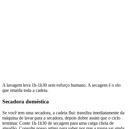
A lavagem leva 1h-1h30 sem esforço humano. A secagem é o elo
que retarda toda a cadeia.
Secadora doméstica
Se você tem uma secadora, a cadeia flui: transfira imediatamente da
máquina de lavar para a secadora, depois dobre assim que o ciclo
terminar. Conte 1h-1h30 de secagem para uma carga cheia de
algodão. Consulte nosso artigo para saber
por que a roupa sai ainda