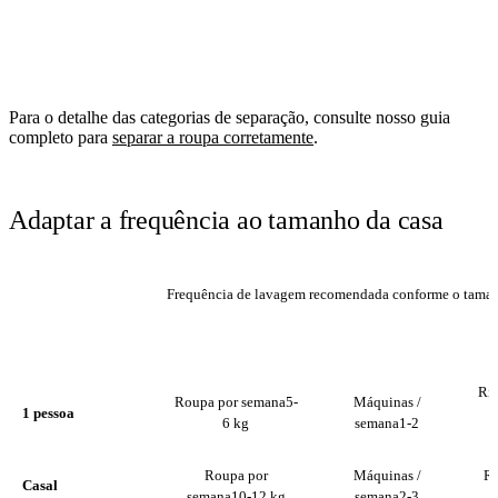
Para o detalhe das categorias de separação, consulte nosso guia
completo para
separar a roupa corretamente
.
Adaptar a frequência ao tamanho da casa
Frequência de lavagem recomendada conforme o taman
ROUPA POR
MÁQUINAS /
PERFIL
SEMANA
SEMANA
Ri
Roupa por semana
5-
Máquinas /
1 pessoa
6 kg
semana
1-2
Roupa por
Máquinas /
Ri
Casal
semana
10-12 kg
semana
2-3