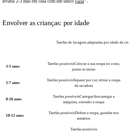
levaria 2-3 dias em casa com um único
varal
.
Envolver as crianças: por idade
Tarefas de lavagem adaptadas por idade da cria
IDADE
TAREFAS POSSÍVEIS
Tarefas possíveis
Colocar a sua roupa no cesto,
S
3-5 anos
juntar as meias
Tarefas possíveis
Separar por cor, retirar a roupa
5-7 anos
da secadora
Tarefas possíveis
Carregar/descarregar a
8-10 anos
máquina, estender a roupa
Tarefas possíveis
Dobrar a roupa, guardar nos
10-12 anos
armários
Tarefas possíveis