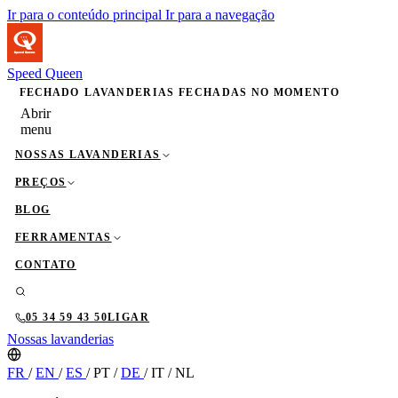
Ir para o conteúdo principal
Ir para a navegação
Speed Queen
FECHADO
LAVANDERIAS FECHADAS NO MOMENTO
Abrir
menu
NOSSAS LAVANDERIAS
PREÇOS
BLOG
FERRAMENTAS
CONTATO
05 34 59 43 50
LIGAR
Nossas lavanderias
FR
/
EN
/
ES
/
PT
/
DE
/
IT
/
NL