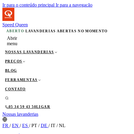
Ir para o conteúdo principal
Ir para a navegação
Speed Queen
ABERTO
LAVANDERIAS ABERTAS NO MOMENTO
Abrir
menu
NOSSAS LAVANDERIAS
PREÇOS
BLOG
FERRAMENTAS
CONTATO
05 34 59 43 50
LIGAR
Nossas lavanderias
FR
/
EN
/
ES
/
PT
/
DE
/
IT
/
NL