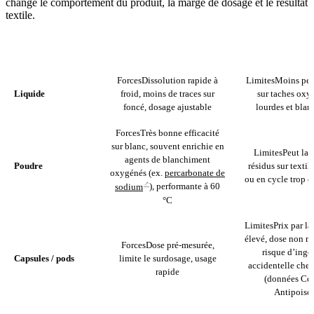
change le comportement du produit, la marge de dosage et le résultat
textile.
FORMAT
FORCES
LIMITE
Forces
Dissolution rapide à
Limites
Moins per
Liquide
froid, moins de traces sur
sur taches oxy
foncé, dosage ajustable
lourdes et blan
Forces
Très bonne efficacité
sur blanc, souvent enrichie en
Limites
Peut lai
agents de blanchiment
Poudre
résidus sur textil
oxygénés (ex.
percarbonate de
ou en cycle trop c
↗
sodium
), performante à 60
°C
Limites
Prix par l
élevé, dose non m
Forces
Dose pré-mesurée,
risque d’inge
Capsules / pods
limite le surdosage, usage
accidentelle chez
rapide
(données Cen
Antipoiso