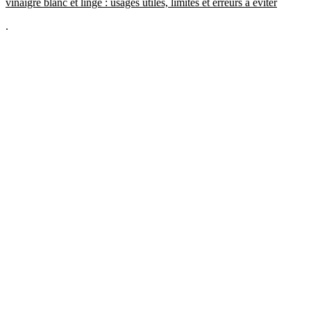
vinaigre blanc et linge : usages utiles, limites et erreurs à éviter
.