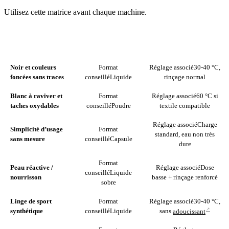
Utilisez cette matrice avant chaque machine.
SI VOTRE
FORMAT
RÉGLAGE ASSOCIÉ
PRIORITÉ EST…
CONSEILLÉ
Noir et couleurs
Format
Réglage associé
30-40 °C,
foncées sans traces
conseillé
Liquide
rinçage normal
Blanc à raviver et
Format
Réglage associé
60 °C si
taches oxydables
conseillé
Poudre
textile compatible
Réglage associé
Charge
Simplicité d’usage
Format
standard, eau non très
sans mesure
conseillé
Capsule
dure
Format
Peau réactive /
Réglage associé
Dose
conseillé
Liquide
nourrisson
basse + rinçage renforcé
sobre
Linge de sport
Format
Réglage associé
30-40 °C,
↗
synthétique
conseillé
Liquide
sans
adoucissant