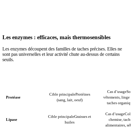
Les enzymes : efficaces, mais thermosensibles
Les enzymes découpent des familles de taches précises. Elles ne
sont pas universelles et leur activité chute au-dessus de certains
seuils.
ENZYME
CIBLE PRINCIPALE
CAS D’USAG
Cas d’usage
Sou
Cible principale
Protéines
Protéase
vêtements, linge b
(sang, lait, oeuf)
taches organiqu
Cas d’usage
Cols
Cible principale
Graisses et
Lipase
chemise, tache
huiles
alimentaires, sé