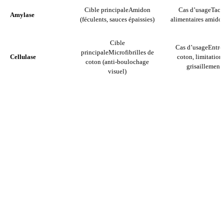
Cible principale
Amidon
Cas d’usage
Tach
Amylase
(féculents, sauces épaissies)
alimentaires amido
Cible
Cas d’usage
Entre
principale
Microfibrilles de
Cellulase
coton, limitation
coton (anti-boulochage
grisaillement
visuel)