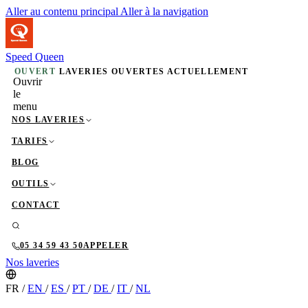
Aller au contenu principal
Aller à la navigation
Speed Queen
OUVERT
LAVERIES OUVERTES ACTUELLEMENT
Ouvrir
le
menu
NOS LAVERIES
TARIFS
BLOG
OUTILS
CONTACT
05 34 59 43 50
APPELER
Nos laveries
FR
/
EN
/
ES
/
PT
/
DE
/
IT
/
NL