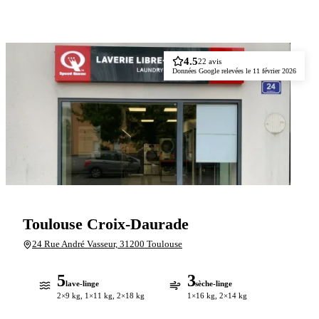
Découvrir
4.5
22 avis
Données Google relevées le 11 février 2026
Toulouse Croix-Daurade
24 Rue André Vasseur, 31200 Toulouse
5
3
lave-linge
sèche-linge
2×9 kg, 1×11 kg, 2×18 kg
1×16 kg, 2×14 kg
8
machines