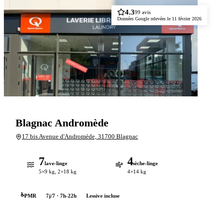
4.3
99 avis
Données Google relevées le 11 février 2026
Blagnac Andromède
17 bis Avenue d'Andromède, 31700 Blagnac
7
4
lave-linge
sèche-linge
5×9 kg, 2×18 kg
4×14 kg
11
machines
♿
PMR
7j/7 · 7h-22h
Lessive incluse