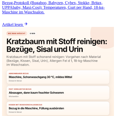
Bezug-Protokoll (Bugaboo, Babyzen, Cybex, Stokke, Britax,
UPPAbaby, Maxi-Cosi): Temperaturen, Gurt per Hand, 18-kg-
Maschine im Waschsalon.
Artikel lesen