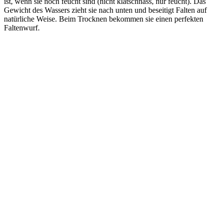
ist, wenn sie noch feucht sind (nicht klatschnass, nur feucht). Das
Gewicht des Wassers zieht sie nach unten und beseitigt Falten auf
natürliche Weise. Beim Trocknen bekommen sie einen perfekten
Faltenwurf.