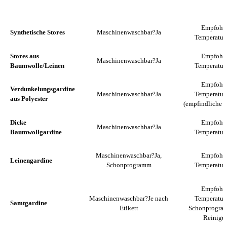
EMPFOHL
GARDINENTYP
MASCHINENWASCHBAR?
TEMPER
Empfohl
Synthetische Stores
Maschinenwaschbar?
Ja
Temperatur
Stores aus
Empfohl
Maschinenwaschbar?
Ja
Baumwolle/Leinen
Temperatur
Empfohl
Verdunkelungsgardine
Maschinenwaschbar?
Ja
Temperatur
aus Polyester
(empfindliche F
Dicke
Empfohl
Maschinenwaschbar?
Ja
Baumwollgardine
Temperatur
Maschinenwaschbar?
Ja,
Empfohl
Leinengardine
Schonprogramm
Temperatur
Empfohl
Maschinenwaschbar?
Je nach
Temperatur
Samtgardine
Etikett
Schonprogra
Reinigu