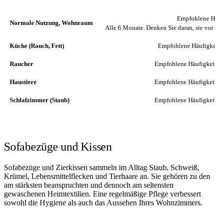
SITUATION
EMPFOHLENE HÄ
Empfohlene Häu
Normale Nutzung, Wohnraum
Alle 6 Monate. Denken Sie daran, sie vor 
Küche (Rauch, Fett)
Empfohlene Häufigkei
Raucher
Empfohlene Häufigkeit
Haustiere
Empfohlene Häufigkeit
Schlafzimmer (Staub)
Empfohlene Häufigkeit
Sofabezüge und Kissen
Sofabezüge und Zierkissen sammeln im Alltag Staub, Schweiß,
Krümel, Lebensmittelflecken und Tierhaare an. Sie gehören zu den
am stärksten beanspruchten und dennoch am seltensten
gewaschenen Heimtextilien. Eine regelmäßige Pflege verbessert
sowohl die Hygiene als auch das Aussehen Ihres Wohnzimmers.