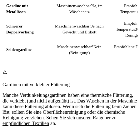
Gardine mit
Maschinenwaschbar?
Ja, im
Empfohl
Metallösen
Wäschenetz
Temperatur
Empfohl
Schwerer
Maschinenwaschbar?
Je nach
Temperatur
30
Doppelvorhang
Gewicht und Etikett
Reinigu
Maschinenwaschbar?
Nein
Empfohlene Te
Seidengardine
(Reinigung)
—
⚠️
Gardinen mit verklebter Fütterung
Manche Verdunkelungsgardinen haben eine thermische Fütterung,
die verklebt (und nicht aufgenäht) ist. Das Waschen in der Maschine
kann diese Fütterung ablösen. Wenn sich die Fütterung beim Ziehen
löst, sollten Sie eine Oberflächenreinigung oder die chemische
Reinigung vorziehen. Sehen Sie sich unseren
Ratgeber zu
empfindlichen Textilien
an.