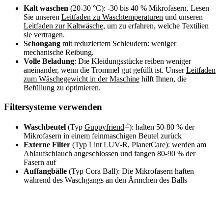
Kalt waschen
(20-30 °C): -30 bis 40 % Mikrofasern. Lesen
Sie unseren
Leitfaden zu Waschtemperaturen
und unseren
Leitfaden zur Kaltwäsche
, um zu erfahren, welche Textilien
sie vertragen.
Schongang
mit reduziertem Schleudern: weniger
mechanische Reibung.
Volle Beladung
: Die Kleidungsstücke reiben weniger
aneinander, wenn die Trommel gut gefüllt ist. Unser
Leitfaden
zum Wäschegewicht in der Maschine
hilft Ihnen, die
Befüllung zu optimieren.
Filtersysteme verwenden
↗
Waschbeutel
(Typ
Guppyfriend
): halten 50-80 % der
Mikrofasern in einem feinmaschigen Beutel zurück
Externe Filter
(Typ Lint LUV-R, PlanetCare): werden am
Ablaufschlauch angeschlossen und fangen 80-90 % der
Fasern auf
Auffangbälle
(Typ Cora Ball): Die Mikrofasern haften
während des Waschgangs an den Ärmchen des Balls