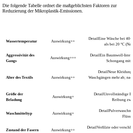
Die folgende Tabelle ordnet die maßgeblichsten Faktoren zur
Reduzierung der Mikroplastik-Emissionen.
FAKTOR
AUSWIRKUNG
D
Detail
Eine Wäsche bei 40-6
Wassertemperatur
Auswirkung
++
als bei 20 °C (N
Aggressivität des
Detail
Ein Baumwoll-Intens
Auswirkung
+++
Gangs
Schongang mit r
Detail
Neue Kleidungs
Alter des Textils
Auswirkung
++
Waschgängen mehr ab; nach 
Größe der
Detail
Unvollständige Be
Auswirkung
+
Beladung
Reibung zwis
Detail
Pulverwaschmitt
Waschmitteltyp
Auswirkung
+
Flüssi
Detail
Verfilzte oder verschl
Zustand der Fasern
Auswirkung
++