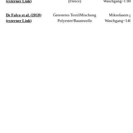
(externer Link)
(Fleece)
Waschgang
~1.900
De Falco et al. (2018)
Getestetes Textil
Mischung
Mikrofasern pr
(externer Link)
Polyester/Baumwolle
Waschgang
~140.