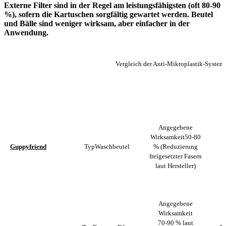
Externe Filter sind in der Regel am leistungsfähigsten (oft 80-90
%), sofern die Kartuschen sorgfältig gewartet werden. Beutel
und Bälle sind weniger wirksam, aber einfacher in der
Anwendung.
Vergleich der Anti-Mikroplastik-System
ANGEGEBENE
SYSTEM
TYP
WIRKSAMKEIT
Angegebene
Wirksamkeit
50-80
Guppyfriend
Typ
Waschbeutel
% (Reduzierung
R
freigesetzter Fasern
laut Hersteller)
Angegebene
Wirksamkeit
70-90 % laut