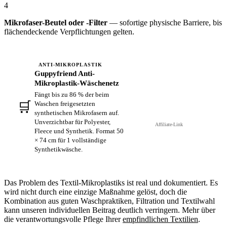
4
Mikrofaser-Beutel oder -Filter
— sofortige physische Barriere, bis
flächendeckende Verpflichtungen gelten.
ANTI-MIKROPLASTIK
Guppyfriend Anti-
Mikroplastik-Wäschenetz
Fängt bis zu 86 % der beim
🛒
Waschen freigesetzten
Auf Amazon ansehen →
synthetischen Mikrofasern auf.
Unverzichtbar für Polyester,
Affiliate-Link
Fleece und Synthetik. Format 50
× 74 cm für 1 vollständige
Synthetikwäsche.
Das Problem des Textil-Mikroplastiks ist real und dokumentiert. Es
wird nicht durch eine einzige Maßnahme gelöst, doch die
Kombination aus guten Waschpraktiken, Filtration und Textilwahl
kann unseren individuellen Beitrag deutlich verringern. Mehr über
die verantwortungsvolle Pflege Ihrer
empfindlichen Textilien
.