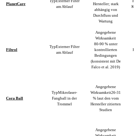
Typ
Externer Filter
Ri
PlanetCare
Hersteller; stark
am Ablauf
Ka
abhängig von
Durchfluss und
Wartung
Angegebene
Wirksamkeit
80-90 % unter
Typ
Externer Filter
Filtrol
kontrollierten
R
am Ablauf
Bedingungen
(konsistent mit De
Falco et al. 2019)
Angegebene
Typ
Mikrofaser-
Wirksamkeit
26-31
Cora Ball
Fangball in der
% laut den vom
R
Trommel
Hersteller zitierten
Studien
Angegebene
Wirksamkeit