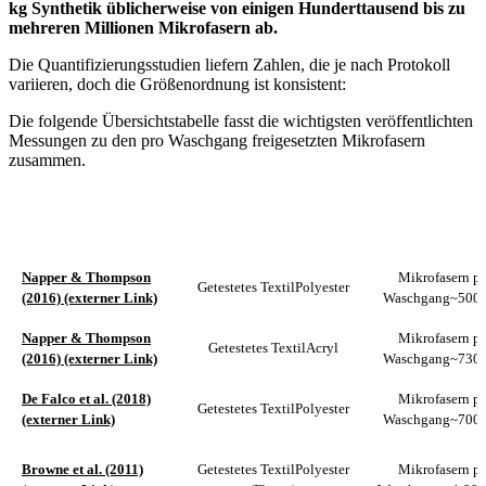
kg Synthetik üblicherweise von einigen Hunderttausend bis zu
mehreren Millionen Mikrofasern ab.
Die Quantifizierungsstudien liefern Zahlen, die je nach Protokoll
variieren, doch die Größenordnung ist konsistent:
Die folgende Übersichtstabelle fasst die wichtigsten veröffentlichten
Messungen zu den pro Waschgang freigesetzten Mikrofasern
zusammen.
MIKROFASE
STUDIE
GETESTETES TEXTIL
PRO WASCHG
Napper & Thompson
Mikrofasern pr
Getestetes Textil
Polyester
(2016)
(externer Link)
Waschgang
~500.
Napper & Thompson
Mikrofasern pr
Getestetes Textil
Acryl
(2016)
(externer Link)
Waschgang
~730.
De Falco et al. (2018)
Mikrofasern pr
Getestetes Textil
Polyester
(externer Link)
Waschgang
~700.
Browne et al. (2011)
Getestetes Textil
Polyester
Mikrofasern pr