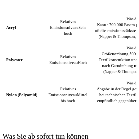
RELATIVES
FASERTYP
WAS DIE 
EMISSIONSNIVEAU
Was di
Relatives
Kann ~700.000 Fasern pr
Acryl
Emissionsniveau
Sehr
oft die emissionsstärkste 
hoch
(Napper & Thompson,
M
Was di
Größenordnung 500.0
Relatives
Polyester
Textilkonstruktion und T
Emissionsniveau
Hoch
nach Garndrehung und
(Napper & Thompson, 
Was di
Relatives
Abgabe in der Regel geri
Nylon (Polyamid)
Emissionsniveau
Mittel
bei technischen Textil
bis hoch
empfindlich gegenüber m
Was Sie ab sofort tun können