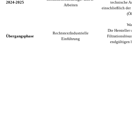
2024-2025
technische Anf
Arbeiten
einschließlich der 
(Öko
Was 
Die Hersteller u
Rechtstext
Industrielle
Übergangsphase
Filtrationslösun
Einführung
endgültigen ha