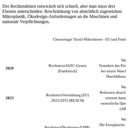
Der Rechtsrahmen entwickelt sich schnell, aber man muss drei
Ebenen unterscheiden: Beschränkung von absichtlich zugesetztem
Mikroplastik, Ökodesign-Anforderungen an die Maschinen und
nationale Verpflichtungen.
Chronologie Textil-Mikrofasern - EU und Frank
DATUM
RECHTSTEXT
WAS SI
Was 
Rechtstext
AGEC-Gesetz
Verankert das Prin
2020
(Frankreich)
bei neuen Wasch
Durchführungs
Was 
Reduziert absicht
Rechtstext
Verordnung (EU)
2023
erinnert daran
2023/2055 (REACH)
wesentliche Quell
(ABl.
Was 
Die Europäische K
Rechtstext
Ökodesign-/ESPR-