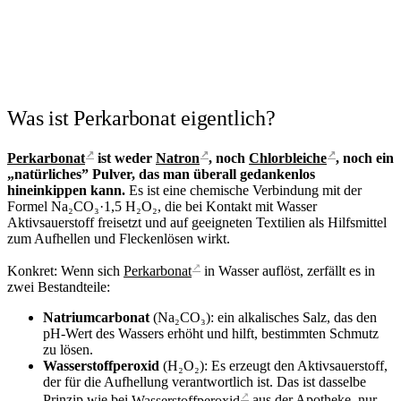
Was ist Perkarbonat eigentlich?
↗
↗
↗
Perkarbonat
ist weder
Natron
, noch
Chlorbleiche
, noch ein
„natürliches” Pulver, das man überall gedankenlos
hineinkippen kann.
Es ist eine chemische Verbindung mit der
Formel Na₂CO₃·1,5 H₂O₂, die bei Kontakt mit Wasser
Aktivsauerstoff freisetzt und auf geeigneten Textilien als Hilfsmittel
zum Aufhellen und Fleckenlösen wirkt.
↗
Konkret: Wenn sich
Perkarbonat
in Wasser auflöst, zerfällt es in
zwei Bestandteile:
Natriumcarbonat
(Na₂CO₃): ein alkalisches Salz, das den
pH-Wert des Wassers erhöht und hilft, bestimmten Schmutz
zu lösen.
Wasserstoffperoxid
(H₂O₂): Es erzeugt den Aktivsauerstoff,
der für die Aufhellung verantwortlich ist. Das ist dasselbe
↗
Prinzip wie bei
Wasserstoffperoxid
aus der Apotheke, nur