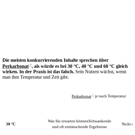
Die meisten konkurrierenden Inhalte sprechen über
↗
Perkarbonat
, als würde es bei 30 °C, 40 °C und 60 °C gleich
wirken. In der Praxis ist das falsch.
Sein Nutzen wächst, wenn
man ihm Temperatur und Zeit gibt.
↗
Perkarbonat
je nach Temperatur
TEMPERATUR
WAS SIE ERWARTEN KÖNNEN
EH
Was Sie erwarten können
Schwankende
30 °C
Nicht de
und oft enttäuschende Ergebnisse