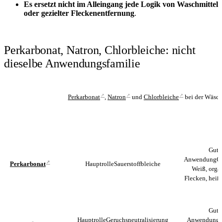
Es ersetzt nicht im Alleingang jede Logik von Waschmittel
oder gezielter Fleckenentfernung
.
Perkarbonat, Natron, Chlorbleiche: nicht
dieselbe Anwendungsfamilie
↗
↗
↗
Perkarbonat
,
Natron
und
Chlorbleiche
bei der Wäsch
PRODUKT
HAUPTROLLE
GUTE ANW
Gute
Anwendung
G
↗
Hauptrolle
Sauerstoffbleiche
Perkarbonat
Weiß, orga
Flecken, heiß
Gute
Hauptrolle
Geruchsneutralisierung
Anwendung