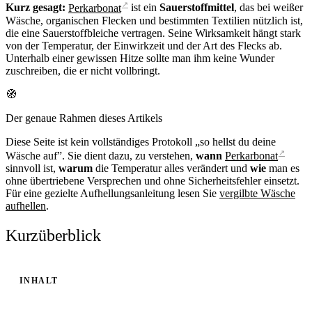
↗
Kurz gesagt:
Perkarbonat
ist ein
Sauerstoffmittel
, das bei weißer
Wäsche, organischen Flecken und bestimmten Textilien nützlich ist,
die eine Sauerstoffbleiche vertragen. Seine Wirksamkeit hängt stark
von der Temperatur, der Einwirkzeit und der Art des Flecks ab.
Unterhalb einer gewissen Hitze sollte man ihm keine Wunder
zuschreiben, die er nicht vollbringt.
🧭
Der genaue Rahmen dieses Artikels
Diese Seite ist kein vollständiges Protokoll „so hellst du deine
↗
Wäsche auf”. Sie dient dazu, zu verstehen,
wann
Perkarbonat
sinnvoll ist,
warum
die Temperatur alles verändert und
wie
man es
ohne übertriebene Versprechen und ohne Sicherheitsfehler einsetzt.
Für eine gezielte Aufhellungsanleitung lesen Sie
vergilbte Wäsche
aufhellen
.
Kurzüberblick
INHALT