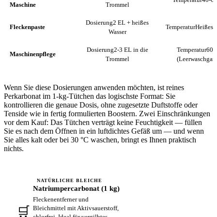
Maschine
Trommel
Dosierung
2 EL + heißes
Fleckenpaste
Temperatur
Heißes 
Wasser
Dosierung
2-3 EL in die
Temperatur
60 
Maschinenpflege
Trommel
(Leerwaschgan
Wenn Sie diese Dosierungen anwenden möchten, ist reines
Perkarbonat im 1-kg-Tütchen das logischste Format: Sie
kontrollieren die genaue Dosis, ohne zugesetzte Duftstoffe oder
Tenside wie in fertig formulierten Boostern. Zwei Einschränkungen
vor dem Kauf: Das Tütchen verträgt keine Feuchtigkeit — füllen
Sie es nach dem Öffnen in ein luftdichtes Gefäß um — und wenn
Sie alles kalt oder bei 30 °C waschen, bringt es Ihnen praktisch
nichts.
NATÜRLICHE BLEICHE
Natriumpercarbonat (1 kg)
Fleckenentferner und
🛒
Bleichmittel mit Aktivsauerstoff,
Auf Amazon ansehen →
chlorfrei. Ideal für vergilbtes