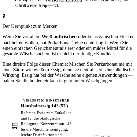
schrittweise freigesetzt.
🧪
Der Kernpunkt zum Merken
Wenn Sie vor allem
Weiß auffrischen
oder bei organischen Flecken
↗
nachhelfen wollen, hat
Perkarbonat
eine echte Logik. Wenn Sie
einen einfachen Geruchsneutralisierer oder ein mildes Mittel für die
gesamte Wäsche suchen, ist es nicht der richtige Kandidat.
Eine direkte Folge dieser Chemie: Mischen Sie Perkarbonat nie mit
einer Säure wie weißem Essig, denn sie neutralisiert seine alkalische
Wirkung. Essig hat bei der Wäsche seine eigenen Anwendungen —
halten Sie die beiden einfach in getrennten Waschgängen.
VIELSEITIG EINSETZBAR
Haushaltsessig 14° (5L)
Referenz-Essig zum Entkalken
und für die ökologische
🛒
Reinigung. Konzentration 14°
Auf Amazon ansehen →
für die Maschinenreinigung,
leichte Desinfektion und
Affiliate-Link