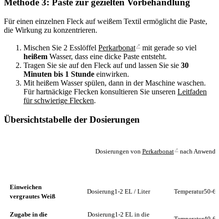
Methode 3: Paste zur gezielten Vorbehandlung
Für einen einzelnen Fleck auf weißem Textil ermöglicht die Paste,
die Wirkung zu konzentrieren.
↗
Mischen Sie 2 Esslöffel
Perkarbonat
mit gerade so viel
heißem
Wasser, dass eine dicke Paste entsteht.
Tragen Sie sie auf den Fleck auf und lassen Sie sie
30
Minuten bis 1 Stunde
einwirken.
Mit heißem Wasser spülen, dann in der Maschine waschen.
Für hartnäckige Flecken konsultieren Sie unseren
Leitfaden
für schwierige Flecken
.
Übersichtstabelle der Dosierungen
↗
Dosierungen von
Perkarbonat
nach Anwendu
ANWENDUNG
DOSIERUNG
TEMPERATU
Einweichen
Dosierung
1-2 EL / Liter
Temperatur
50-60
vergrautes Weiß
Zugabe in die
Dosierung
1-2 EL in die
Temperatur
40-60