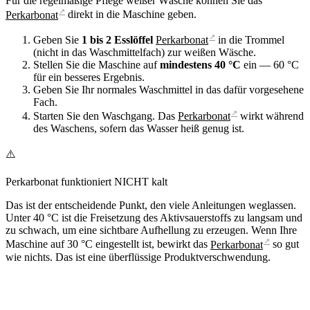
Für die regelmäßige Pflege weißer Wäsche können Sie das
↗
Perkarbonat
direkt in die Maschine geben.
↗
Geben Sie
1 bis 2 Esslöffel
Perkarbonat
in die Trommel
(nicht in das Waschmittelfach) zur weißen Wäsche.
Stellen Sie die Maschine auf
mindestens 40 °C
ein — 60 °C
für ein besseres Ergebnis.
Geben Sie Ihr normales Waschmittel in das dafür vorgesehene
Fach.
↗
Starten Sie den Waschgang. Das
Perkarbonat
wirkt während
des Waschens, sofern das Wasser heiß genug ist.
⚠️
Perkarbonat funktioniert NICHT kalt
Das ist der entscheidende Punkt, den viele Anleitungen weglassen.
Unter 40 °C ist die Freisetzung des Aktivsauerstoffs zu langsam und
zu schwach, um eine sichtbare Aufhellung zu erzeugen. Wenn Ihre
↗
Maschine auf 30 °C eingestellt ist, bewirkt das
Perkarbonat
so gut
wie nichts. Das ist eine überflüssige Produktverschwendung.