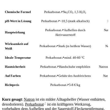
KRITERIUM
↗
PERKARBONAT
Chemische Formel
Perkarbonat↗
Na₂CO₃·1,5 H₂O₂
pH-Wert in Lösung
Perkarbonat↗
~10,5 (stark alkalisch)
N
Perkarbonat↗
Aufhellen durch
Nat
Hauptwirkung
Aktivsauerstoff
Wirksamkeit auf
Perkarbonat↗
Stark (in heißem Wasser)
Na
Weiß
Ideale Temperatur
Perkarbonat↗
mind. 40-60 °C
Hautsicherheit
Perkarbonat↗
Handschuhe empfohlen
Natron
Auf Farben
Perkarbonat↗
Gefahr des Ausbleichens
Natr
Richtpreis
Perkarbonat↗
5-8 €/kg
Kurz gesagt
:
Natron
ist ein milder Alltagshelfer (Wasser enthärten,
↗
desodorieren).
Perkarbonat
ist ein kräftigeres Werkzeug,
vorbehalten dem Aufhellen und der Sauerstoff-Fleckenentfernung,