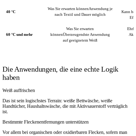
Was Sie erwarten können
Anwendung je
40 °C
Kann hel
nach Textil und Dauer möglich
Eff
Was Sie erwarten
Ehrl
60 °C und mehr
können
Überzeugendste Anwendung
Akti
auf geeignetem Weiß
Die Anwendungen, die eine echte Logik
haben
Weiß auffrischen
Das ist sein logischstes Terrain: weiße Bettwäsche, weiße
Handtücher, Haushaltswäsche, die mit Aktivsauerstoff verträglich
ist.
Bestimmte Fleckenentfernungen unterstützen
Vor allem bei organischen oder oxidierbaren Flecken, sofern man