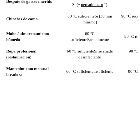
Después de gastroenteritis
↗
Sí (+
percarbonato
)
60 °C suficiente
Sí (30 min
90 °C rec
Chinches de cama
mínimo)
Moho / almacenamiento
60 °C
90 °C r
húmedo
suficiente
Parcialmente
Ropa profesional
60 °C suficiente
Si se añade
90 °C
(restauración)
desinfectante
Mantenimiento mensual
60 °C suficiente
Insuficiente
90 °C 
lavadora