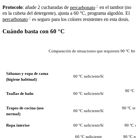
↗
Protocolo
: añade 2 cucharadas de
percarbonato
en el tambor (no
en la cubeta del detergente), ajusta a 60 °C, programa algodón. El
↗
percarbonato
es seguro para los colores resistentes en esta dosis.
Cuándo basta con 60 °C
Comparación de situaciones que requieren 90 °C fren
SITUACIÓN
60 °C SUFICIENTE
Sábanas y ropa de cama
60 °C suficiente
Sí
(higiene habitual)
90 °C 
Toallas de baño
60 °C suficiente
Sí
Trapos de cocina (uso
90 °C re
60 °C suficiente
Sí
normal)
Ropa interior
60 °C suficiente
Sí
90 °C r
60 °C suficiente
90 °C r