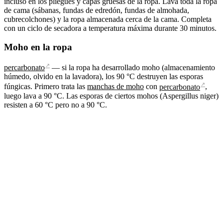
incluso en los pliegues y capas gruesas de la ropa. Lava toda la ropa
de cama (sábanas, fundas de edredón, fundas de almohada,
cubrecolchones) y la ropa almacenada cerca de la cama. Completa
con un ciclo de secadora a temperatura máxima durante 30 minutos.
Moho en la ropa
↗
percarbonato
— si la ropa ha desarrollado moho (almacenamiento
húmedo, olvido en la lavadora), los 90 °C destruyen las esporas
↗
fúngicas. Primero trata las
manchas de moho
con
percarbonato
,
luego lava a 90 °C. Las esporas de ciertos mohos (Aspergillus niger)
resisten a 60 °C pero no a 90 °C.