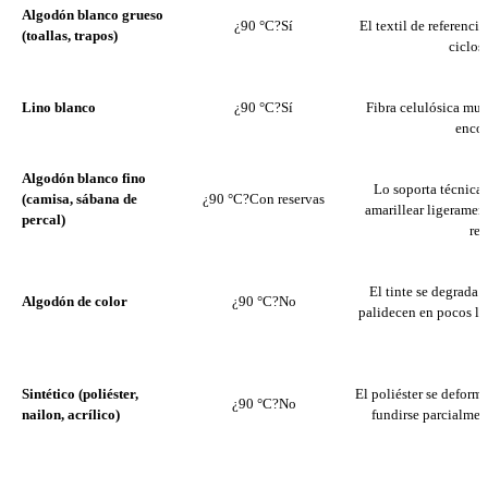
Algodón blanco grueso
¿90 °C?
Sí
El textil de referenci
(toallas, trapos)
ciclos
Lino blanco
¿90 °C?
Sí
Fibra celulósica muy 
encog
Algodón blanco fino
Lo soporta técnicam
(camisa, sábana de
¿90 °C?
Con reservas
amarillear ligeramen
percal)
rep
El tinte se degrada 
Algodón de color
¿90 °C?
No
palidecen en pocos l
Sintético (poliéster,
El poliéster se deforma
¿90 °C?
No
nailon, acrílico)
fundirse parcialment