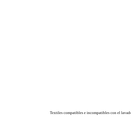
Textiles compatibles e incompatibles con el lavado
TEXTIL
¿90 °C?
C