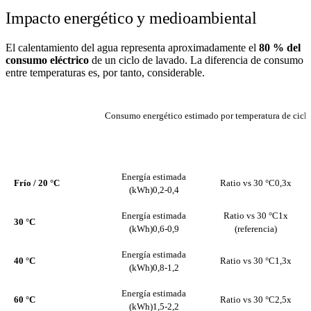
Impacto energético y medioambiental
El calentamiento del agua representa aproximadamente el
80 % del
consumo eléctrico
de un ciclo de lavado. La diferencia de consumo
entre temperaturas es, por tanto, considerable.
Consumo energético estimado por temperatura de ciclo
ENERGÍA
TEMPERATURA
RATIO VS 30 °C
ESTIMADA (KWH)
Energía estimada
Frío / 20 °C
Ratio vs 30 °C
0,3x
(kWh)
0,2-0,4
Energía estimada
Ratio vs 30 °C
1x
30 °C
(kWh)
0,6-0,9
(referencia)
Energía estimada
40 °C
Ratio vs 30 °C
1,3x
(kWh)
0,8-1,2
Energía estimada
60 °C
Ratio vs 30 °C
2,5x
(kWh)
1,5-2,2