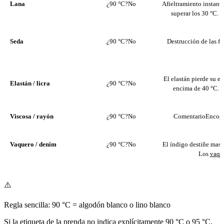
Lana
¿90 °C?
No
Afieltramiento instantá
superar los 30 °C. 
Seda
¿90 °C?
No
Destrucción de las fi
m
El elastán pierde su e
Elastán / licra
¿90 °C?
No
encima de 40 °C. C
i
Viscosa / rayón
¿90 °C?
No
Comentario
Encoge
Vaquero / denim
¿90 °C?
No
El índigo destiñe masi
Los
vaque
⚠️
Regla sencilla: 90 °C = algodón blanco o lino blanco
Si la etiqueta de la prenda no indica explícitamente 90 °C o 95 °C,