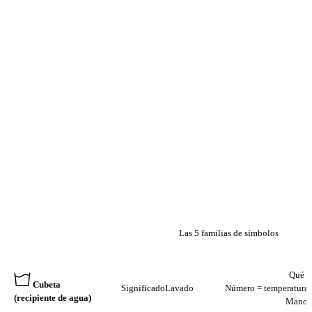
Las 5 familias de símbolos
FORMA
SIGNIFICADO
QUÉ HA
Qué h
Cubeta
Significado
Lavado
Número = temperatura m
(recipiente de agua)
Mano =