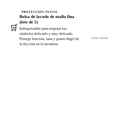
PROTECCIÓN TEXTIL
Bolsa de lavado de malla fina
(lote de 5)
🛒
Ver en Amazon →
Indispensable para respetar los
símbolos delicado y muy delicado.
Enlace afiliado
Protege lencería, lana y punto frágil de
la fricción en la lavadora.