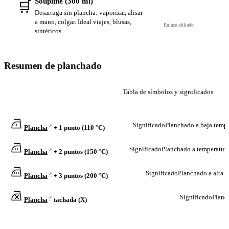
Soupline (300 ml)
🛒
Ver en Amazon →
Desarruga sin plancha: vaporizar, alisar
a mano, colgar. Ideal viajes, blusas,
Enlace afiliado
sintéticos.
Resumen de planchado
Tabla de símbolos y significados
SÍMBOLO
SIGNIF
Significado
Planchado a baja tempe
↗
Plancha
+ 1 punto (110 °C)
Significado
Planchado a temperatura
↗
Plancha
+ 2 puntos (150 °C)
Significado
Planchado a alta 
↗
Plancha
+ 3 puntos (200 °C)
Significado
Planc
↗
Plancha
tachada (X)