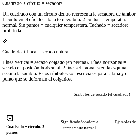
Cuadrado + círculo = secadora
Un cuadrado con un círculo dentro representa la secadora de tambor.
1 punto en el círculo = baja temperatura. 2 puntos = temperatura
normal. Sin puntos = cualquier temperatura. Tachado = secadora
prohibida.
📏
Cuadrado + línea = secado natural
Línea vertical = secado colgado (en percha). Línea horizontal =
secado en posición horizontal. 2 líneas diagonales en la esquina =
secar a la sombra. Estos símbolos son esenciales para la lana y el
punto que se deforman al colgarlos.
Símbolos de secado (el cuadrado)
SÍMBOLO DE
SIGNIFICADO
EJE
SECADO
Significado
Secadora a
Ejemplos de te
Cuadrado + círculo, 2
temperatura normal
puntos