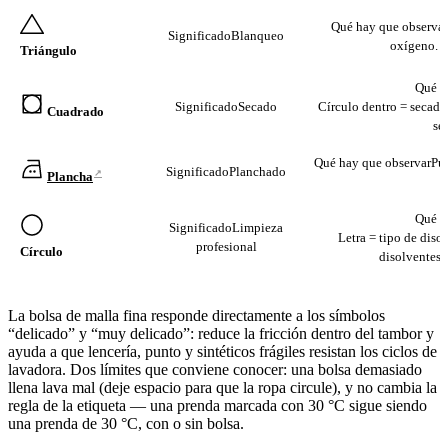
Qué hay que observar
Significado
Blanqueo
oxígeno. T
Triángulo
Qué h
Significado
Secado
Círculo dentro = secado
Cuadrado
se
Qué hay que observar
Pun
Significado
Planchado
↗
Plancha
Qué h
Significado
Limpieza
Letra = tipo de disol
profesional
Círculo
disolventes 
La bolsa de malla fina responde directamente a los símbolos
“delicado” y “muy delicado”: reduce la fricción dentro del tambor y
ayuda a que lencería, punto y sintéticos frágiles resistan los ciclos de
lavadora. Dos límites que conviene conocer: una bolsa demasiado
llena lava mal (deje espacio para que la ropa circule), y no cambia la
regla de la etiqueta — una prenda marcada con 30 °C sigue siendo
una prenda de 30 °C, con o sin bolsa.