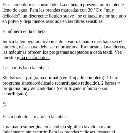
Es el símbolo más consultado. La cubeta representa un recipiente
lleno de agua. Para las prendas marcadas con 30 °C o “muy
↗
delicado”, un
detergente líquido suave
se enjuaga mejor que uno
en polvo y deja menos residuos en las fibras sensibles.
El número en la cubeta
Indica la temperatura máxima de lavado. Cuanto más bajo sea el
número, más suave debe ser el programa. En nuestras lavanderías,
las máquinas ofrecen los programas adaptados a cada textil. Vea
nuestra
guía de símbolos
.
Las barras bajo la cubeta
Sin barras = programa normal (centrifugado completo). 1 barra =
programa sintético/delicado (centrifugado reducido). 2 barras =
programa muy delicado/lana (centrifugado mínimo o sin
centrifugado).
✋
El símbolo de la mano en la cubeta
Una mano sumergida en la cubeta significa lavado a mano
únicamente, sin escurrir. Para las prendas valiosas, respete el