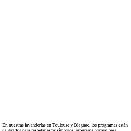
En nuestras
lavanderías en Toulouse y Blagnac
, los programas están
calibrados para respetar estos símbolos: programa normal para