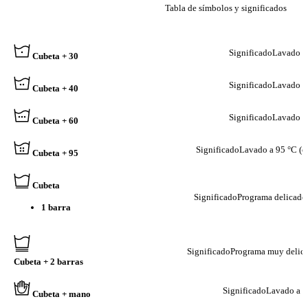
Tabla de símbolos y significados
SÍMBOLO
SIGNIFI
Significado
Lavado a
Cubeta + 30
Significado
Lavado a
Cubeta + 40
Significado
Lavado a
Cubeta + 60
Significado
Lavado a 95 °C (eb
Cubeta + 95
Cubeta
Significado
Programa delicado 
1 barra
Significado
Programa muy delica
Cubeta + 2 barras
Significado
Lavado a 
Cubeta + mano