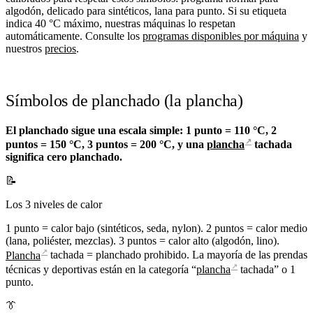
algodón, delicado para sintéticos, lana para punto. Si su etiqueta
indica 40 °C máximo, nuestras máquinas lo respetan
automáticamente. Consulte los
programas disponibles por máquina
y
nuestros
precios
.
Símbolos de planchado (la plancha)
El planchado sigue una escala simple: 1 punto = 110 °C, 2
↗
puntos = 150 °C, 3 puntos = 200 °C, y una
plancha
tachada
significa cero planchado.
📝
Los 3 niveles de calor
1 punto = calor bajo (sintéticos, seda, nylon). 2 puntos = calor medio
(lana, poliéster, mezclas). 3 puntos = calor alto (algodón, lino).
↗
Plancha
tachada = planchado prohibido. La mayoría de las prendas
↗
técnicas y deportivas están en la categoría “
plancha
tachada” o 1
punto.
👔