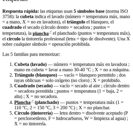
Respuesta rápida:
las etiquetas usan
5 símbolos base
(norma ISO
3758): la
cubeta
indica el lavado (número = temperatura máx, mano
= a mano, X = no en lavadora), el
triángulo
el blanqueo, el
cuadrado
el secado (círculo dentro = secadora ; puntos =
↗
temperatura), la
plancha
el planchado (puntos = temperatura máx),
el
círculo
la tintorería profesional (letra = tipo de disolvente). Una X
sobre cualquier símbolo = operación prohibida.
Las 5 familias para memorizar:
Cubeta (lavado)
— número = temperatura máx en lavadora ;
mano en cubeta = lavar a mano 30-40 °C ; X = no a máquina.
Triángulo (blanqueo)
— vacío = blanqueo permitido ; dos
rayas oblicuas = solo oxígeno (no cloro) ; X = prohibido.
Cuadrado (secado)
— vacío = secado al aire ; círculo dentro
= secadora permitida ; puntos = temperatura (1 = baja, 2 =
alta) ; X = no secadora.
↗
Plancha
(planchado)
— puntos = temperatura máx (1 =
110 °C, 2 = 150 °C, 3 = 200 °C) ; X = no planchar.
Círculo (tintorería)
— letra dentro = disolvente aceptado (P
= percloroetileno, F = hidrocarburos, W = limpieza al agua) ;
X = no tintorería.