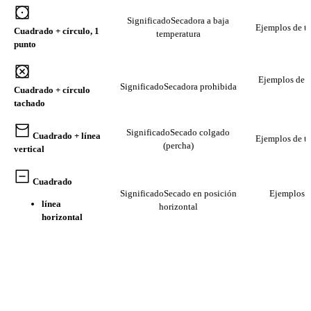
Significado
Secadora a baja
Ejemplos de te
Cuadrado + círculo, 1
temperatura
punto
Ejemplos de t
Significado
Secadora prohibida
Cuadrado + círculo
tachado
Significado
Secado colgado
Cuadrado + línea
Ejemplos de te
(percha)
vertical
Cuadrado
Significado
Secado en posición
Ejemplos de
línea
horizontal
horizontal