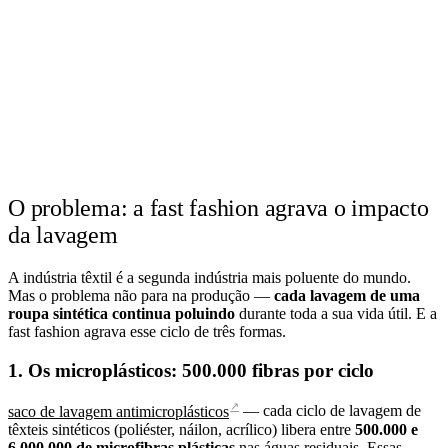
O problema: a fast fashion agrava o impacto
da lavagem
A indústria têxtil é a segunda indústria mais poluente do mundo.
Mas o problema não para na produção —
cada lavagem de uma
roupa sintética continua poluindo
durante toda a sua vida útil. E a
fast fashion agrava esse ciclo de três formas.
1. Os microplásticos: 500.000 fibras por ciclo
↗
saco de lavagem antimicroplásticos
— cada ciclo de lavagem de
têxteis sintéticos (poliéster, náilon, acrílico) libera entre
500.000 e
6.000.000 de microfibras plásticas
nas águas residuais. Essas