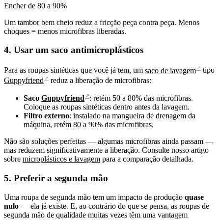
Encher de 80 a 90%
Um tambor bem cheio reduz a fricção peça contra peça. Menos
choques = menos microfibras liberadas.
4. Usar um saco antimicroplásticos
↗
Para as roupas sintéticas que você já tem, um
saco de lavagem
tipo
↗
Guppyfriend
reduz a liberação de microfibras:
↗
Saco
Guppyfriend
: retém 50 a 80% das microfibras.
Coloque as roupas sintéticas dentro antes da lavagem.
Filtro externo
: instalado na mangueira de drenagem da
máquina, retém 80 a 90% das microfibras.
Não são soluções perfeitas — algumas microfibras ainda passam —
mas reduzem significativamente a liberação. Consulte nosso artigo
sobre
microplásticos e lavagem
para a comparação detalhada.
5. Preferir a segunda mão
Uma roupa de segunda mão tem um impacto de produção
quase
nulo
— ela já existe. E, ao contrário do que se pensa, as roupas de
segunda mão de qualidade muitas vezes têm uma vantagem