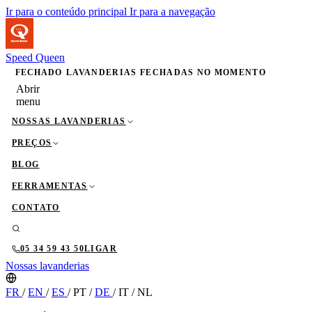
Ir para o conteúdo principal
Ir para a navegação
Speed Queen
FECHADO
LAVANDERIAS FECHADAS NO MOMENTO
Abrir
menu
NOSSAS LAVANDERIAS
PREÇOS
BLOG
FERRAMENTAS
CONTATO
05 34 59 43 50
LIGAR
Nossas lavanderias
FR
/
EN
/
ES
/
PT
/
DE
/
IT
/
NL