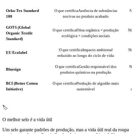
Oeko-Tex Standard
O que certifica
Ausência de substâncias
Ní
100
nocivas no produto acabado
GOTS (Global
O que certifica
Fibra orgânica + produção
Nív
Organic Textile
ecológica + condições sociais
Standard)
O que certifica
Impacto ambiental
Nív
EU Ecolabel
reduzido ao longo do ciclo de vida
O que certifica
Gestão responsável dos
Ní
Bluesign
produtos químicos na produção
BCI (Better Cotton
O que certifica
Produção de algodão mais
N
Initiative)
sustentável
me
🏷️
O melhor selo é a vida útil
Um selo garante padrões de produção, mas a vida útil real da roupa