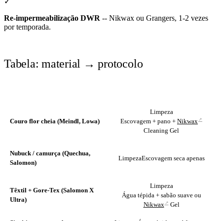
✓
Re-impermeabilização DWR
-- Nikwax ou Grangers, 1-2 vezes
por temporada.
Tabela: material → protocolo
MATERIAL
LIMPEZA
Limpeza
↗
Couro flor cheia (Meindl, Lowa)
Escovagem + pano +
Nikwax
Cleaning Gel
Nubuck / camurça (Quechua,
Limpeza
Escovagem seca apenas
Salomon)
Limpeza
Têxtil + Gore-Tex (Salomon X
Água tépida + sabão suave ou
Ultra)
↗
Nikwax
Gel