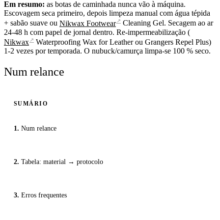
Em resumo:
as botas de caminhada nunca vão à máquina.
Escovagem seca primeiro, depois limpeza manual com água tépida
↗
+ sabão suave ou
Nikwax Footwear
Cleaning Gel. Secagem ao ar
24-48 h com papel de jornal dentro. Re-impermeabilização (
↗
Nikwax
Waterproofing Wax for Leather ou Grangers Repel Plus)
1-2 vezes por temporada. O nubuck/camurça limpa-se 100 % seco.
Num relance
SUMÁRIO
Num relance
Tabela: material → protocolo
Erros frequentes