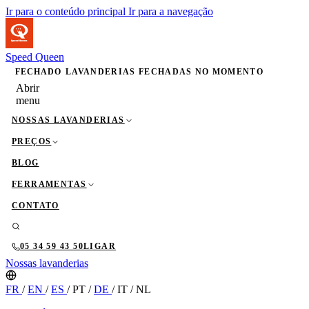
Ir para o conteúdo principal
Ir para a navegação
Speed Queen
FECHADO
LAVANDERIAS FECHADAS NO MOMENTO
Abrir
menu
NOSSAS LAVANDERIAS
PREÇOS
BLOG
FERRAMENTAS
CONTATO
05 34 59 43 50
LIGAR
Nossas lavanderias
FR
/
EN
/
ES
/
PT
/
DE
/
IT
/
NL