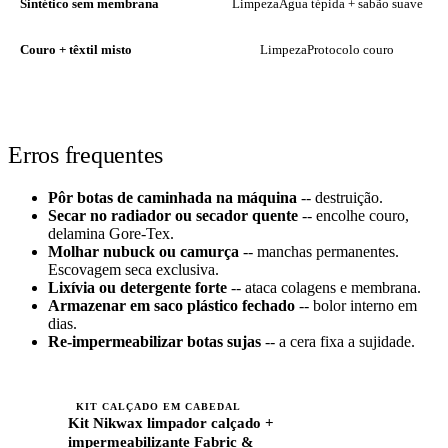
Sintético sem membrana
Limpeza
Água tépida + sabão suave
Couro + têxtil misto
Limpeza
Protocolo couro
Erros frequentes
Pôr botas de caminhada na máquina
-- destruição.
Secar no radiador ou secador quente
-- encolhe couro,
delamina Gore-Tex.
Molhar nubuck ou camurça
-- manchas permanentes.
Escovagem seca exclusiva.
Lixívia ou detergente forte
-- ataca colagens e membrana.
Armazenar em saco plástico fechado
-- bolor interno em
dias.
Re-impermeabilizar botas sujas
-- a cera fixa a sujidade.
KIT CALÇADO EM CABEDAL
Kit Nikwax limpador calçado +
impermeabilizante Fabric &