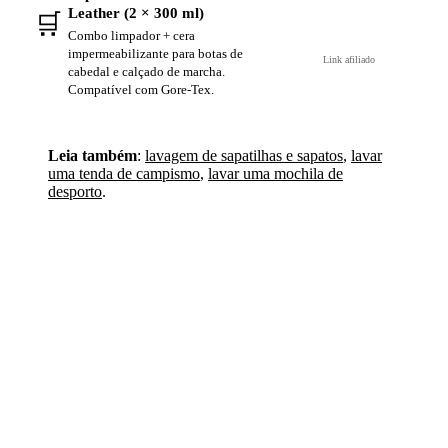
Leather (2 × 300 ml)
🛒
Ver na Amazon →
Combo limpador + cera
impermeabilizante para botas de
Link afiliado
cabedal e calçado de marcha.
Compatível com Gore-Tex.
Leia também
:
lavagem de sapatilhas e sapatos
,
lavar
uma tenda de campismo
,
lavar uma mochila de
desporto
.