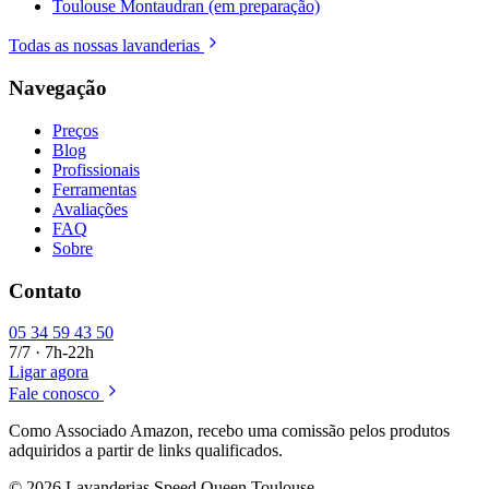
Toulouse Montaudran (em preparação)
Todas as nossas lavanderias
Navegação
Preços
Blog
Profissionais
Ferramentas
Avaliações
FAQ
Sobre
Contato
05 34 59 43 50
7/7 · 7h-22h
Ligar agora
Fale conosco
Como Associado Amazon, recebo uma comissão pelos produtos
adquiridos a partir de links qualificados.
© 2026 Lavanderias Speed Queen Toulouse