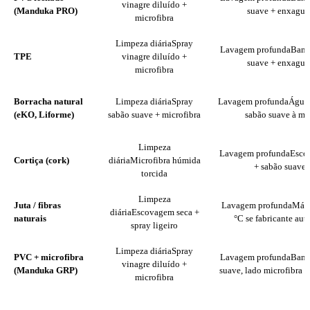
vinagre diluído +
(Manduka PRO)
suave + enxagua
microfibra
Limpeza diária
Spray
Lavagem profunda
Banh
TPE
vinagre diluído +
suave + enxagua
microfibra
Borracha natural
Limpeza diária
Spray
Lavagem profunda
Água 
(eKO, Liforme)
sabão suave + microfibra
sabão suave à m
Limpeza
Lavagem profunda
Esco
Cortiça (cork)
diária
Microfibra húmida
+ sabão suave
torcida
Limpeza
Juta / fibras
Lavagem profunda
Máq
diária
Escovagem seca +
naturais
°C se fabricante aut
spray ligeiro
Limpeza diária
Spray
PVC + microfibra
Lavagem profunda
Banh
vinagre diluído +
(Manduka GRP)
suave, lado microfibra p
microfibra