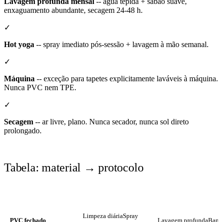
Lavagem profunda mensal
-- água tépida + sabão suave,
enxaguamento abundante, secagem 24-48 h.
✓
Hot yoga
-- spray imediato pós-sessão + lavagem à mão semanal.
✓
Máquina
-- exceção para tapetes explicitamente laváveis à máquina.
Nunca PVC nem TPE.
✓
Secagem
-- ar livre, plano. Nunca secador, nunca sol direto
prolongado.
Tabela: material → protocolo
MATERIAL
LIMPEZA DIÁRIA
LAVAGEM PROFU
Limpeza diária
Spray
PVC fechado
Lavagem profunda
Banh