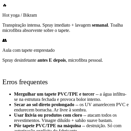
🔥
Hot yoga / Bikram
Transpiração intensa. Spray imediato + lavagem
semanal
. Toalha
microfibra absorvente sobre o tapete.
👥
Aula com tapete emprestado
Spray desinfetante
antes E depois
, microfibra pessoal.
Erros frequentes
Mergulhar um tapete PVC/TPE e torcer
-- a água infiltra-
se na estrutura fechada e provoca bolor interno.
Secar ao sol direto prolongado
-- os UV amarelecem PVC e
endurecem borracha. Ar livre à sombra.
Usar lixívia ou produtos com cloro
-- atacam todos os
revestimentos. Vinagre diluído + sabão suave bastam.
Pôr tapete PVC/TPE na máquina
-- destruição. Só com
autorização explícita do fabricante.