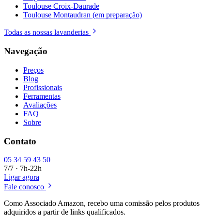
Toulouse Croix-Daurade
Toulouse Montaudran (em preparação)
Todas as nossas lavanderias
Navegação
Preços
Blog
Profissionais
Ferramentas
Avaliações
FAQ
Sobre
Contato
05 34 59 43 50
7/7 · 7h-22h
Ligar agora
Fale conosco
Como Associado Amazon, recebo uma comissão pelos produtos
adquiridos a partir de links qualificados.