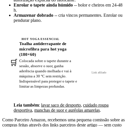
Enrolar o tapete ainda húmido
-- bolor e cheiros em 24-48
h.
Armazenar dobrado
-- cria vincos permanentes. Enrolar ou
pendurar plano.
HOT YOGA ESSENCIAL
Toalha antiderrapante de
microfibra para hot yoga
(180×60)
🛒
Colocada sobre o tapete durante a
Ver na Amazon →
sessão, absorve o suor, ganha
aderência quando molhada e vai à
Link afiliado
máquina a 30 °C sem restrição.
Indispensável para proteger o tapete e
limitar as limpezas profundas.
Leia também
:
lavar saco de desporto
,
cuidado roupa
desportiva
,
manchas de suor e auréolas amarelas
.
Como Parceiro Amazon, recebemos uma pequena comissão sobre as
compras feitas através dos links parceiros deste artigo — sem custo