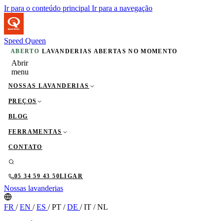
Ir para o conteúdo principal
Ir para a navegação
Speed Queen
ABERTO
LAVANDERIAS ABERTAS NO MOMENTO
Abrir
menu
NOSSAS LAVANDERIAS
PREÇOS
BLOG
FERRAMENTAS
CONTATO
05 34 59 43 50
LIGAR
Nossas lavanderias
FR
/
EN
/
ES
/
PT
/
DE
/
IT
/
NL