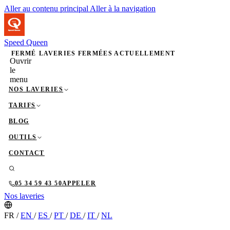
Aller au contenu principal
Aller à la navigation
Speed Queen
FERMÉ
LAVERIES FERMÉES ACTUELLEMENT
Ouvrir
le
menu
NOS LAVERIES
TARIFS
BLOG
OUTILS
CONTACT
05 34 59 43 50
APPELER
Nos laveries
FR
/
EN
/
ES
/
PT
/
DE
/
IT
/
NL