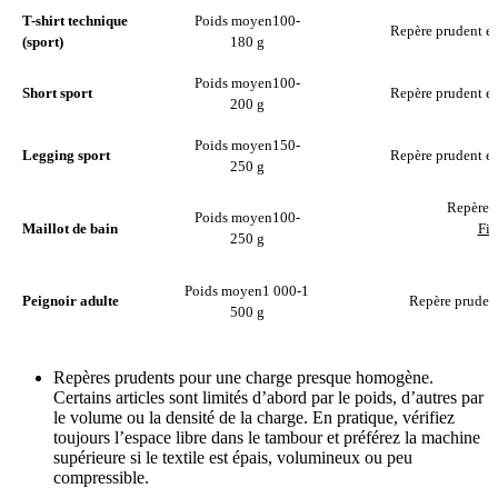
T-shirt technique
Poids moyen
100-
Repère prudent en
(sport)
180 g
Poids moyen
100-
Short sport
Repère prudent en
200 g
Poids moyen
150-
Legging sport
Repère prudent en
250 g
Repère p
Poids moyen
100-
Maillot de bain
Fil
250 g
Poids moyen
1 000-1
Peignoir adulte
Repère prudent
500 g
Repères prudents pour une charge presque homogène.
Certains articles sont limités d’abord par le poids, d’autres par
le volume ou la densité de la charge. En pratique, vérifiez
toujours l’espace libre dans le tambour et préférez la machine
supérieure si le textile est épais, volumineux ou peu
compressible.