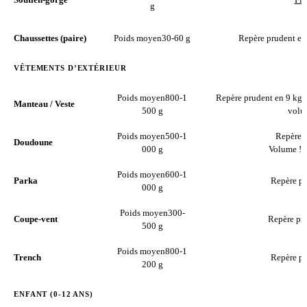
g
Chaussettes (paire)
Poids moyen
30-60 g
Repère prudent en
VÊTEMENTS D’EXTÉRIEUR
Poids moyen
800-1
Repère prudent en 9 kg 
Manteau / Veste
500 g
volum
Poids moyen
500-1
Repère p
Doudoune
000 g
Volume !
Poids moyen
600-1
Parka
Repère pr
000 g
Poids moyen
300-
Coupe-vent
Repère pru
500 g
Poids moyen
800-1
Trench
Repère pr
200 g
ENFANT (0-12 ANS)