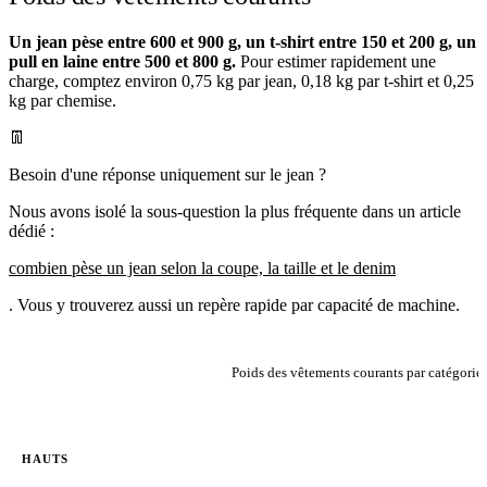
Un jean pèse entre 600 et 900 g, un t-shirt entre 150 et 200 g, un
pull en laine entre 500 et 800 g.
Pour estimer rapidement une
charge, comptez environ 0,75 kg par jean, 0,18 kg par t-shirt et 0,25
kg par chemise.
👖
Besoin d'une réponse uniquement sur le jean ?
Nous avons isolé la sous-question la plus fréquente dans un article
dédié :
combien pèse un jean selon la coupe, la taille et le denim
. Vous y trouverez aussi un repère rapide par capacité de machine.
Poids des vêtements courants par catégorie
VÊTEMENT
POIDS MOYEN
REPÈRE PR
HAUTS