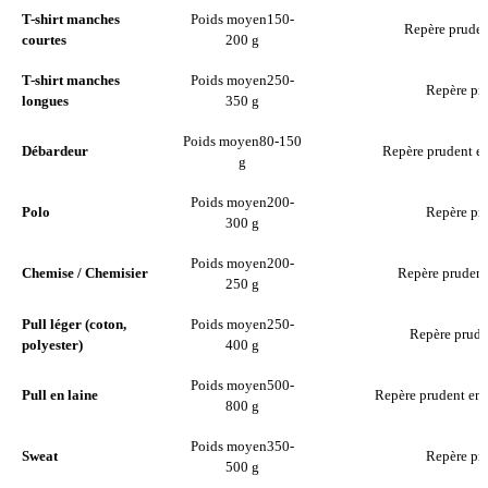
T-shirt manches
Poids moyen
150-
Repère pruden
courtes
200 g
T-shirt manches
Poids moyen
250-
Repère pru
longues
350 g
Poids moyen
80-150
Débardeur
Repère prudent en
g
Poids moyen
200-
Polo
Repère pru
300 g
Poids moyen
200-
Chemise / Chemisier
Repère prudent
250 g
Pull léger (coton,
Poids moyen
250-
Repère prude
polyester)
400 g
Poids moyen
500-
Pull en laine
Repère prudent en 
800 g
Poids moyen
350-
Sweat
Repère pru
500 g