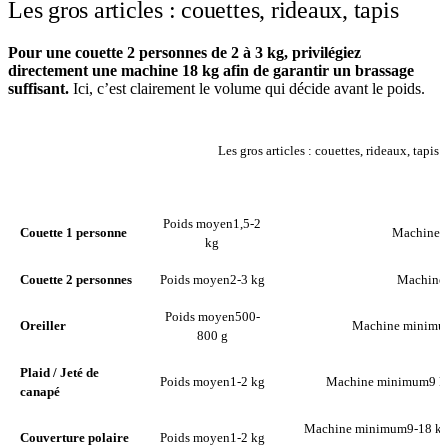
Les gros articles : couettes, rideaux, tapis
Pour une couette 2 personnes de 2 à 3 kg, privilégiez
directement une machine 18 kg afin de garantir un brassage
suffisant.
Ici, c’est clairement le volume qui décide avant le poids.
Les gros articles : couettes, rideaux, tapis
ARTICLE
POIDS MOYEN
MACHI
Poids moyen
1,5-2
Couette 1 personne
Machine 
kg
Couette 2 personnes
Poids moyen
2-3 kg
Machine
Poids moyen
500-
Oreiller
Machine minimu
800 g
Plaid / Jeté de
Poids moyen
1-2 kg
Machine minimum
9 k
canapé
Machine minimum
9-18 kg 
Couverture polaire
Poids moyen
1-2 kg