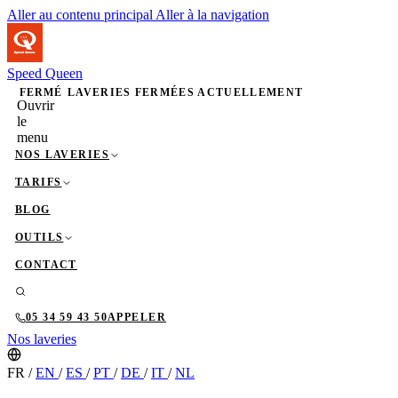
Aller au contenu principal
Aller à la navigation
Speed Queen
FERMÉ
LAVERIES FERMÉES ACTUELLEMENT
Ouvrir
le
menu
NOS LAVERIES
TARIFS
BLOG
OUTILS
CONTACT
05 34 59 43 50
APPELER
Nos laveries
FR
/
EN
/
ES
/
PT
/
DE
/
IT
/
NL