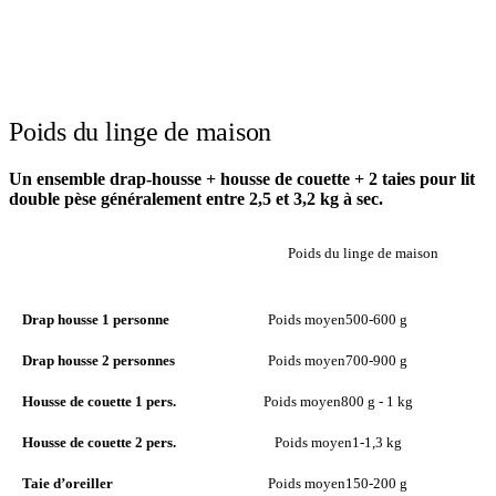
Poids du linge de maison
Un ensemble drap-housse + housse de couette + 2 taies pour lit
double pèse généralement entre 2,5 et 3,2 kg à sec.
Poids du linge de maison
ARTICLE
POIDS MOYEN
M
Drap housse 1 personne
Poids moyen
500-600 g
Drap housse 2 personnes
Poids moyen
700-900 g
Housse de couette 1 pers.
Poids moyen
800 g - 1 kg
Housse de couette 2 pers.
Poids moyen
1-1,3 kg
Taie d’oreiller
Poids moyen
150-200 g