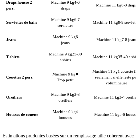
Draps housse 2
Machine 9 kg
4-6
Machine 11 kg
6-8 draps
pers.
draps
Machine 9 kg
6-7
Serviettes de bain
Machine 11 kg
8-9 serviett
serviettes
Machine 9 kg
6
Jeans
Machine 11 kg
7-8 jeans
jeans
Machine 9 kg
25-30
T-shirts
Machine 11 kg
35-40 t-shir
t-shirts
Machine 11 kg
1 couette fi
Machine 9 kg
❌
Couettes 2 pers.
seulement si elle reste pe
Trop petit
volumineuse
Machine 9 kg
2-3
Oreillers
Machine 11 kg
3-4 oreiller
oreillers
Machine 9 kg
4
Housses de couette
Machine 11 kg
5-6 housse
housses
Estimations prudentes basées sur un remplissage utile cohérent avec