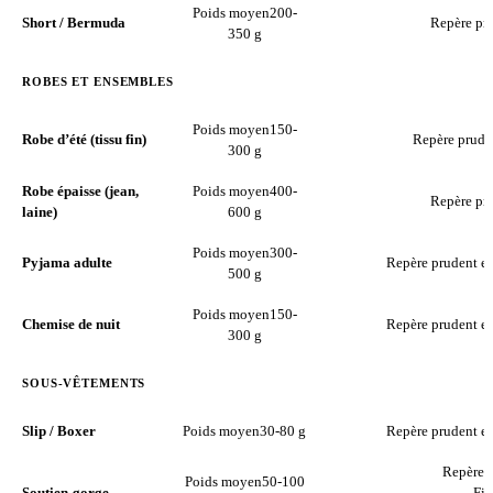
Poids moyen
200-
Short / Bermuda
Repère pru
350 g
ROBES ET ENSEMBLES
Poids moyen
150-
Robe d’été (tissu fin)
Repère prude
300 g
Robe épaisse (jean,
Poids moyen
400-
Repère pru
laine)
600 g
Poids moyen
300-
Pyjama adulte
Repère prudent en
500 g
Poids moyen
150-
Chemise de nuit
Repère prudent en
300 g
SOUS-VÊTEMENTS
Slip / Boxer
Poids moyen
30-80 g
Repère prudent en
Repère p
Poids moyen
50-100
Soutien-gorge
Fil