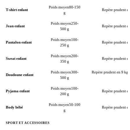
Poids moyen
80-150
T-shirt enfant
Repère prudent en
g
Poids moyen
250-
Jean enfant
Repère prudent en
500 g
Poids moyen
100-
Pantalon enfant
Repère prudent en
250 g
Poids moyen
200-
Sweat enfant
Repère prudent en
350 g
Poids moyen
300-
Repère prudent en 9 kg 
Doudoune enfant
500 g
l
Poids moyen
100-
Pyjama enfant
Repère prudent en
200 g
Poids moyen
50-100
Body bébé
Repère prudent en
g
SPORT ET ACCESSOIRES