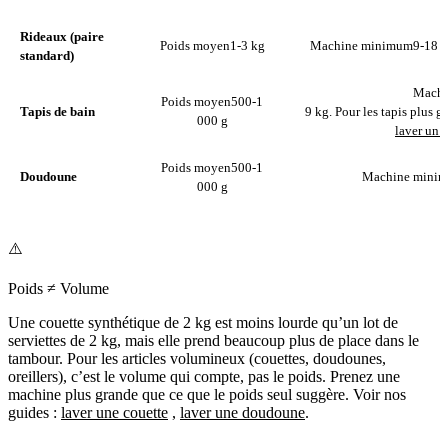
Rideaux (paire
Poids moyen
1-3 kg
Machine minimum
9-18 k
standard)
Machi
Poids moyen
500-1
Tapis de bain
9 kg. Pour les tapis plus g
000 g
laver un 
Poids moyen
500-1
Doudoune
Machine mini
000 g
⚠️
Poids ≠ Volume
Une couette synthétique de 2 kg est moins lourde qu’un lot de
serviettes de 2 kg, mais elle prend beaucoup plus de place dans le
tambour. Pour les articles volumineux (couettes, doudounes,
oreillers), c’est le volume qui compte, pas le poids. Prenez une
machine plus grande que ce que le poids seul suggère. Voir nos
guides :
laver une couette
,
laver une doudoune
.