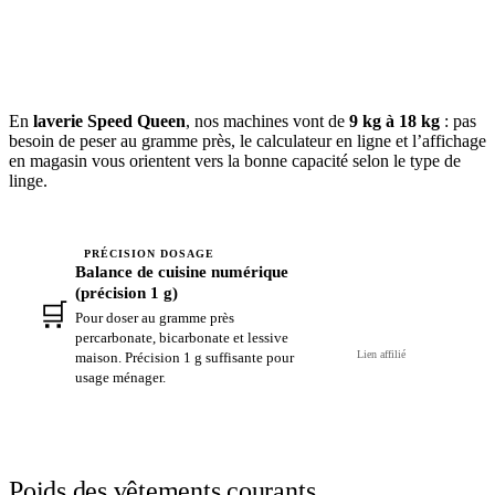
En
laverie Speed Queen
, nos machines vont de
9 kg à 18 kg
: pas
besoin de peser au gramme près, le calculateur en ligne et l’affichage
en magasin vous orientent vers la bonne capacité selon le type de
linge.
PRÉCISION DOSAGE
Balance de cuisine numérique
(précision 1 g)
🛒
Voir sur Amazon →
Pour doser au gramme près
percarbonate, bicarbonate et lessive
Lien affilié
maison. Précision 1 g suffisante pour
usage ménager.
Poids des vêtements courants