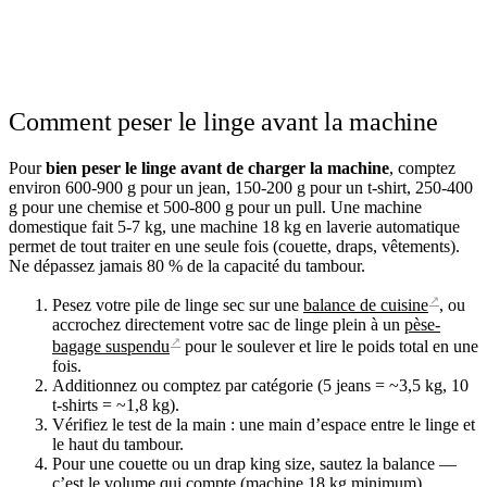
Comment peser le linge avant la machine
Pour
bien peser le linge avant de charger la machine
, comptez
environ 600-900 g pour un jean, 150-200 g pour un t-shirt, 250-400
g pour une chemise et 500-800 g pour un pull. Une machine
domestique fait 5-7 kg, une machine 18 kg en laverie automatique
permet de tout traiter en une seule fois (couette, draps, vêtements).
Ne dépassez jamais 80 % de la capacité du tambour.
↗
Pesez votre pile de linge sec sur une
balance de cuisine
, ou
accrochez directement votre sac de linge plein à un
pèse-
↗
bagage suspendu
pour le soulever et lire le poids total en une
fois.
Additionnez ou comptez par catégorie (5 jeans = ~3,5 kg, 10
t-shirts = ~1,8 kg).
Vérifiez le test de la main : une main d’espace entre le linge et
le haut du tambour.
Pour une couette ou un drap king size, sautez la balance —
c’est le volume qui compte (machine 18 kg minimum).