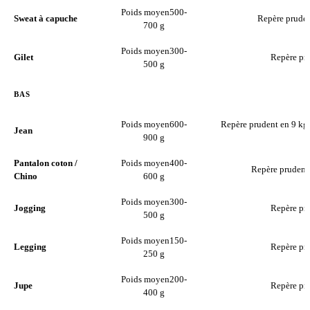
Poids moyen
500-
Sweat à capuche
Repère pruden
700 g
Poids moyen
300-
Gilet
Repère pru
500 g
BAS
Poids moyen
600-
Repère prudent en 9 kg
Jean
900 g
Pantalon coton /
Poids moyen
400-
Repère prudent 
Chino
600 g
Poids moyen
300-
Jogging
Repère pru
500 g
Poids moyen
150-
Legging
Repère pru
250 g
Poids moyen
200-
Jupe
Repère pru
400 g