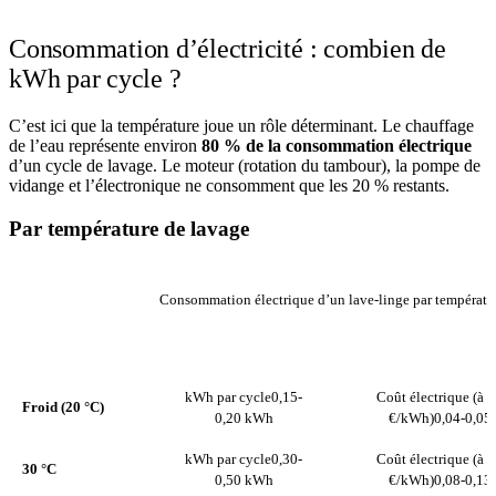
Consommation d’électricité : combien de
kWh par cycle ?
C’est ici que la température joue un rôle déterminant. Le chauffage
de l’eau représente environ
80 % de la consommation électrique
d’un cycle de lavage. Le moteur (rotation du tambour), la pompe de
vidange et l’électronique ne consomment que les 20 % restants.
Par température de lavage
Consommation électrique d’un lave-linge par températu
COÛT ÉLECTRIQUE (
TEMPÉRATURE
KWH PAR CYCLE
€/KWH)
kWh par cycle
0,15-
Coût électrique (à 0
Froid (20 °C)
0,20 kWh
€/kWh)
0,04-0,05 
kWh par cycle
0,30-
Coût électrique (à 0
30 °C
0,50 kWh
€/kWh)
0,08-0,13 