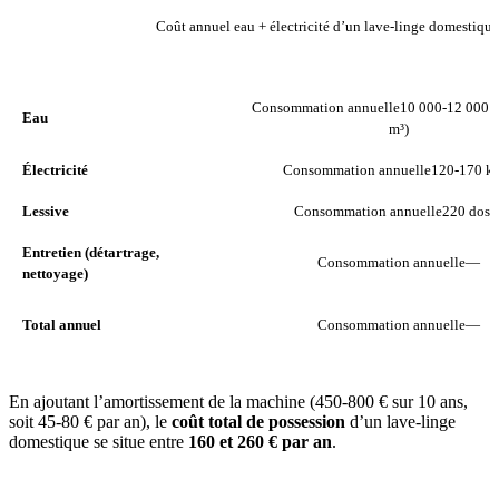
Coût annuel eau + électricité d’un lave-linge domestique
POSTE
CONSOMMATION ANNUELL
Consommation annuelle
10 000-12 000 L
Eau
m³)
Électricité
Consommation annuelle
120-170 k
Lessive
Consommation annuelle
220 dose
Entretien (détartrage,
Consommation annuelle
—
nettoyage)
Total annuel
Consommation annuelle
—
En ajoutant l’amortissement de la machine (450-800 € sur 10 ans,
soit 45-80 € par an), le
coût total de possession
d’un lave-linge
domestique se situe entre
160 et 260 € par an
.