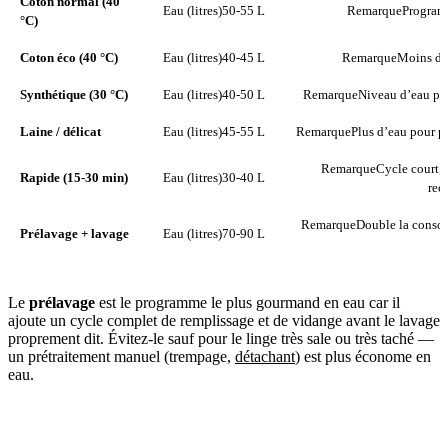
Coton normal (40
Eau (litres)
50-55 L
Remarque
Programm
°C)
Coton éco (40 °C)
Eau (litres)
40-45 L
Remarque
Moins de 
Synthétique (30 °C)
Eau (litres)
40-50 L
Remarque
Niveau d’eau plu
Laine / délicat
Eau (litres)
45-55 L
Remarque
Plus d’eau pour pr
Remarque
Cycle court, 
Rapide (15-30 min)
Eau (litres)
30-40 L
rec
Remarque
Double la consom
Prélavage + lavage
Eau (litres)
70-90 L
Le
prélavage
est le programme le plus gourmand en eau car il
ajoute un cycle complet de remplissage et de vidange avant le lavage
proprement dit. Évitez-le sauf pour le linge très sale ou très taché —
un prétraitement manuel (trempage,
détachant
) est plus économe en
eau.