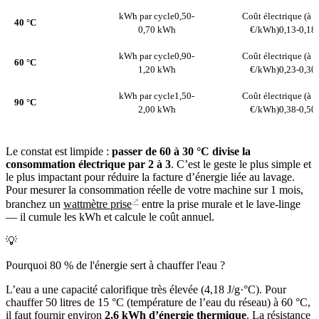
kWh par cycle
0,50-
Coût électrique (à 0
40 °C
0,70 kWh
€/kWh)
0,13-0,18 
kWh par cycle
0,90-
Coût électrique (à 0
60 °C
1,20 kWh
€/kWh)
0,23-0,30 
kWh par cycle
1,50-
Coût électrique (à 0
90 °C
2,00 kWh
€/kWh)
0,38-0,50 
Le constat est limpide :
passer de 60 à 30 °C divise la
consommation électrique par 2 à 3
. C’est le geste le plus simple et
le plus impactant pour réduire la facture d’énergie liée au lavage.
Pour mesurer la consommation réelle de votre machine sur 1 mois,
↗
branchez un
wattmètre prise
entre la prise murale et le lave-linge
— il cumule les kWh et calcule le coût annuel.
💡
Pourquoi 80 % de l'énergie sert à chauffer l'eau ?
L’eau a une capacité calorifique très élevée (4,18 J/g·°C). Pour
chauffer 50 litres de 15 °C (température de l’eau du réseau) à 60 °C,
il faut fournir environ
2,6 kWh d’énergie thermique
. La résistance