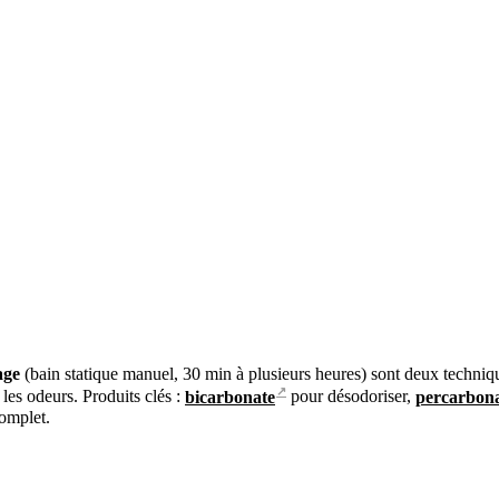
age
(bain statique manuel, 30 min à plusieurs heures) sont deux technique
↗
 les odeurs. Produits clés :
bicarbonate
pour désodoriser,
percarbon
complet.