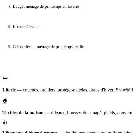
Budget ménage de printemps en laverie
Erreurs à éviter
Calendrier du ménage de printemps textile
🛏️
Literie
— couettes, oreillers, protège-matelas, draps d'hiver.
Priorité 
🏠
Textiles de la maison
— rideaux, housses de canapé, plaids, couvertur
🧥
Vêtements d'hiver à ranger
— doudounes, manteaux, pulls en laine, p