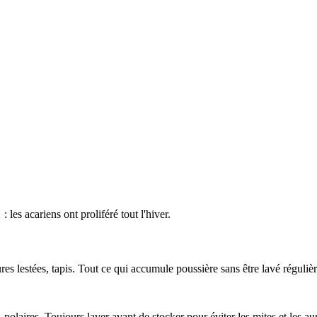
1
: les acariens ont proliféré tout l'hiver.
es lestées, tapis. Tout ce qui accumule poussière sans être lavé réguliè
olaires. Toujours laver avant de stocker pour éviter les mites et les au