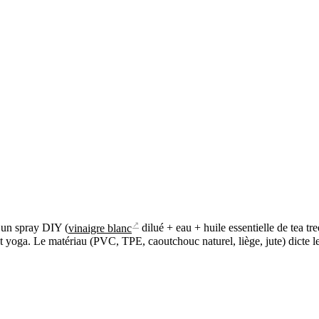
↗
un spray DIY (
vinaigre blanc
dilué + eau + huile essentielle de tea tr
 yoga. Le matériau (PVC, TPE, caoutchouc naturel, liège, jute) dicte le p