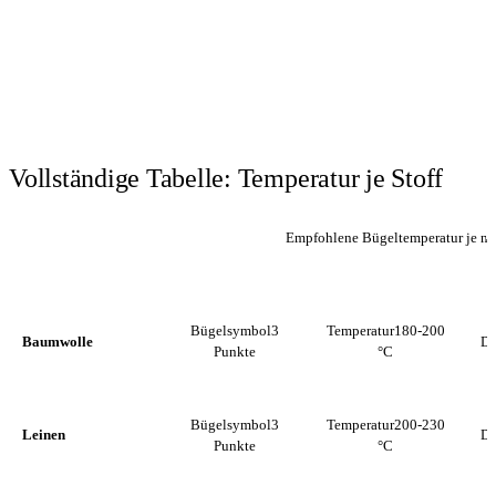
Vollständige Tabelle: Temperatur je Stoff
Empfohlene Bügeltemperatur je na
STOFF
BÜGELSYMBOL
TEMPERATUR
Bügelsymbol
3
Temperatur
180-200
Baumwolle
Da
Punkte
°C
Bügelsymbol
3
Temperatur
200-230
Leinen
D
Punkte
°C