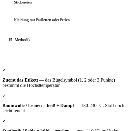
Stickereien
Kleidung mit Pailletten oder Perlen
Methodik
✓
Zuerst das Etikett
— das Bügelsymbol (1, 2 oder 3 Punkte)
bestimmt die Höchsttemperatur.
✓
Baumwolle / Leinen = heiß + Dampf
— 180-230 °C, Stoff noch
leicht feucht.
✓
Synthetik / Seide = kühl + trocken
— max. 110 °C, auf links,