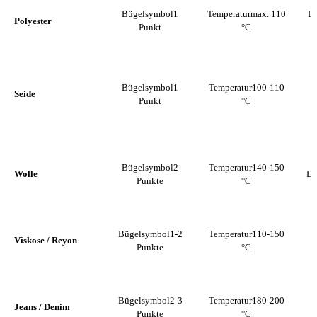
Bügelsymbol
1
Temperatur
max. 110
D
Polyester
Punkt
°C
Bügelsymbol
1
Temperatur
100-110
Seide
Punkt
°C
Bügelsymbol
2
Temperatur
140-150
Wolle
Da
Punkte
°C
Bügelsymbol
1-2
Temperatur
110-150
Viskose / Reyon
Punkte
°C
Bügelsymbol
2-3
Temperatur
180-200
Jeans / Denim
Punkte
°C