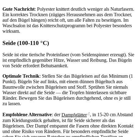
Gute Nachricht
: Polyester knittert deutlich weniger als Naturfasern.
Ein korrektes Trocknen (zügiges Herausnehmen aus dem Trockner,
auf den Bügel hängen) reicht oft, um alle Falten zu beseitigen. Im
Waschsalon ist das Knitterschutzprogramm bei Polyester besonders
wirksam.
Seide (100-110 °C)
Seide ist eine tierische Proteinfaser (vom Seidenspinner erzeugt). Sie
ist empfindlich gegenüber Hitze, Wasser und Reibung. Das Bügeln
von Seide erfordert Behutsamkeit.
Optimale Technik
: Stellen Sie das Bügeleisen auf das Minimum (1
Punkt). Bügeln Sie auf links, mit einem dünnen Bügeltuch aus
Baumwolle zwischen Bügeleisen und Stoff. Sprühen Sie niemals
Wasser direkt auf die Seide — die Tropfen hinterlassen sichtbare
Ränder. Bewegen Sie das Bügeleisen durchgehend, ohne es je still
zu lassen.
↗
Empfohlene Alternative
: der
Dampfglätter
, in 15-20 cm Abstand
zum Kleidungsstück gehalten, ist für Seide sicherer als das
Bügeleisen. Der Dampf entspannt die Fasern ohne direkten Kontakt
und ohne Risiko von Rändern. Für besonders empfindliche Seide
sehen Sie sich unseren
Ratgeber zu empfindlichen Textilien
an.