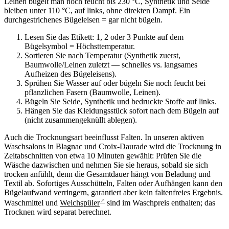
Leinen bügelt man noch feucht bis 230 °C, Synthetik und Seide
bleiben unter 110 °C, auf links, ohne direkten Dampf. Ein
durchgestrichenes Bügeleisen = gar nicht bügeln.
Lesen Sie das Etikett: 1, 2 oder 3 Punkte auf dem
Bügelsymbol = Höchsttemperatur.
Sortieren Sie nach Temperatur (Synthetik zuerst,
Baumwolle/Leinen zuletzt — schnelles vs. langsames
Aufheizen des Bügeleisens).
Sprühen Sie Wasser auf oder bügeln Sie noch feucht bei
pflanzlichen Fasern (Baumwolle, Leinen).
Bügeln Sie Seide, Synthetik und bedruckte Stoffe auf links.
Hängen Sie das Kleidungsstück sofort nach dem Bügeln auf
(nicht zusammengeknüllt ablegen).
Auch die Trocknungsart beeinflusst Falten. In unseren aktiven
Waschsalons in Blagnac und Croix-Daurade wird die Trocknung in
Zeitabschnitten von etwa 10 Minuten gewählt: Prüfen Sie die
Wäsche dazwischen und nehmen Sie sie heraus, sobald sie sich
trocken anfühlt, denn die Gesamtdauer hängt von Beladung und
Textil ab. Sofortiges Ausschütteln, Falten oder Aufhängen kann den
Bügelaufwand verringern, garantiert aber kein faltenfreies Ergebnis.
↗
Waschmittel und
Weichspüler
sind im Waschpreis enthalten; das
Trocknen wird separat berechnet.