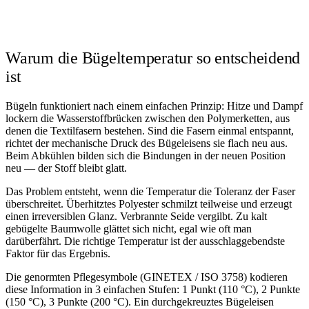
Warum die Bügeltemperatur so entscheidend
ist
Bügeln funktioniert nach einem einfachen Prinzip: Hitze und Dampf
lockern die Wasserstoffbrücken zwischen den Polymerketten, aus
denen die Textilfasern bestehen. Sind die Fasern einmal entspannt,
richtet der mechanische Druck des Bügeleisens sie flach neu aus.
Beim Abkühlen bilden sich die Bindungen in der neuen Position
neu — der Stoff bleibt glatt.
Das Problem entsteht, wenn die Temperatur die Toleranz der Faser
überschreitet. Überhitztes Polyester schmilzt teilweise und erzeugt
einen irreversiblen Glanz. Verbrannte Seide vergilbt. Zu kalt
gebügelte Baumwolle glättet sich nicht, egal wie oft man
darüberfährt. Die richtige Temperatur ist der ausschlaggebendste
Faktor für das Ergebnis.
Die genormten Pflegesymbole (GINETEX / ISO 3758) kodieren
diese Information in 3 einfachen Stufen: 1 Punkt (110 °C), 2 Punkte
(150 °C), 3 Punkte (200 °C). Ein durchgekreuztes Bügeleisen