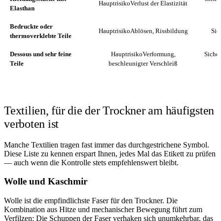
Hauptrisiko
Verlust der Elastizität
Elasthan
Bedruckte oder
Hauptrisiko
Ablösen, Rissbildung
Sic
thermoverklebte Teile
Dessous und sehr feine
Hauptrisiko
Verformung,
Sicher
Teile
beschleunigter Verschleiß
Textilien, für die der Trockner am häufigsten
verboten ist
Manche Textilien tragen fast immer das durchgestrichene Symbol.
Diese Liste zu kennen erspart Ihnen, jedes Mal das Etikett zu prüfen
— auch wenn die Kontrolle stets empfehlenswert bleibt.
Wolle und Kaschmir
Wolle ist die empfindlichste Faser für den Trockner. Die
Kombination aus Hitze und mechanischer Bewegung führt zum
Verfilzen: Die Schuppen der Faser verhaken sich unumkehrbar, das