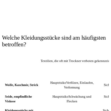
Welche Kleidungsstücke sind am häufigsten
betroffen?
Textilien, die oft mit Trockner verboten gekennzeic
TEXTIL ODER
HAUPTRISIKO
S
KLEIDUNGSSTÜCK
Hauptrisiko
Verfilzen, Einlaufen,
Wolle, Kaschmir, Strick
Siche
Verformung
Seide, empfindliche
Hauptrisiko
Schwächung und
Siche
Viskose
Flecken
Kleidungsstücke mit
Sicher