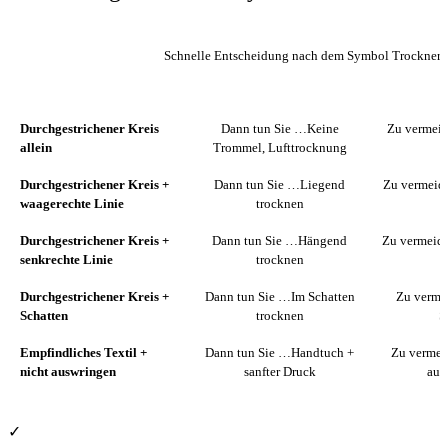
Schnelle Entscheidung nach dem Symbol Trockner 
WENN SIE SEHEN …
DANN TUN SIE …
ZU 
Durchgestrichener Kreis
Dann tun Sie …
Keine
Zu vermeid
allein
Trommel, Lufttrocknung
Durchgestrichener Kreis +
Dann tun Sie …
Liegend
Zu vermeide
waagerechte Linie
trocknen
Durchgestrichener Kreis +
Dann tun Sie …
Hängend
Zu vermeide
senkrechte Linie
trocknen
Durchgestrichener Kreis +
Dann tun Sie …
Im Schatten
Zu verme
Schatten
trocknen
S
Empfindliches Textil +
Dann tun Sie …
Handtuch +
Zu vermei
nicht auswringen
sanfter Druck
aus
✓