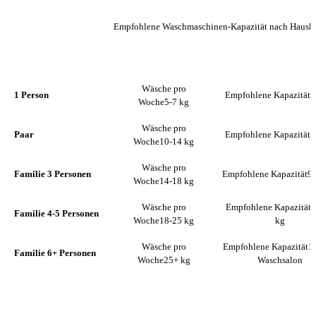
Empfohlene Waschmaschinen-Kapazität nach Hausha
WÄSCHE PRO
EMPFOHLENE
HAUSHALTSGRÖSSE
WOCHE
KAPAZITÄT
Wäsche pro
1 Person
Empfohlene Kapazität
5
Woche
5-7 kg
Wäsche pro
Paar
Empfohlene Kapazität
7
Woche
10-14 kg
Wäsche pro
Familie 3 Personen
Empfohlene Kapazität
9-
Woche
14-18 kg
Wäsche pro
Empfohlene Kapazität
1
Familie 4-5 Personen
Woche
18-25 kg
kg
Wäsche pro
Empfohlene Kapazität
1
Familie 6+ Personen
Woche
25+ kg
Waschsalon