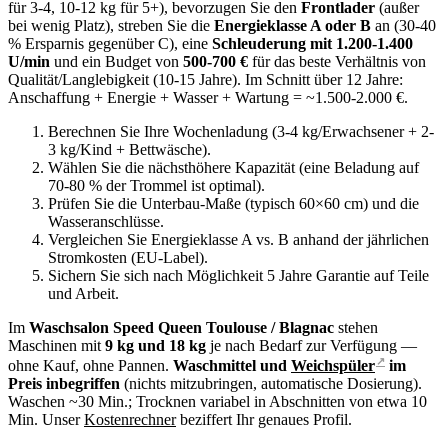
für 3-4, 10-12 kg für 5+), bevorzugen Sie den
Frontlader
(außer
bei wenig Platz), streben Sie die
Energieklasse A oder B
an (30-40
% Ersparnis gegenüber C), eine
Schleuderung mit 1.200-1.400
U/min
und ein Budget von
500-700 €
für das beste Verhältnis von
Qualität/Langlebigkeit (10-15 Jahre). Im Schnitt über 12 Jahre:
Anschaffung + Energie + Wasser + Wartung = ~1.500-2.000 €.
Berechnen Sie Ihre Wochenladung (3-4 kg/Erwachsener + 2-
3 kg/Kind + Bettwäsche).
Wählen Sie die nächsthöhere Kapazität (eine Beladung auf
70-80 % der Trommel ist optimal).
Prüfen Sie die Unterbau-Maße (typisch 60×60 cm) und die
Wasseranschlüsse.
Vergleichen Sie Energieklasse A vs. B anhand der jährlichen
Stromkosten (EU-Label).
Sichern Sie sich nach Möglichkeit 5 Jahre Garantie auf Teile
und Arbeit.
Im
Waschsalon Speed Queen Toulouse / Blagnac
stehen
Maschinen mit
9 kg und 18 kg
je nach Bedarf zur Verfügung —
↗
ohne Kauf, ohne Pannen.
Waschmittel und
Weichspüler
im
Preis inbegriffen
(nichts mitzubringen, automatische Dosierung).
Waschen ~30 Min.; Trocknen variabel in Abschnitten von etwa 10
Min. Unser
Kostenrechner
beziffert Ihr genaues Profil.