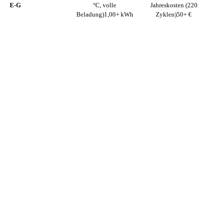
E-G
°C, volle
Jahreskosten (220
Beladung)
1,00+ kWh
Zyklen)
50+ €