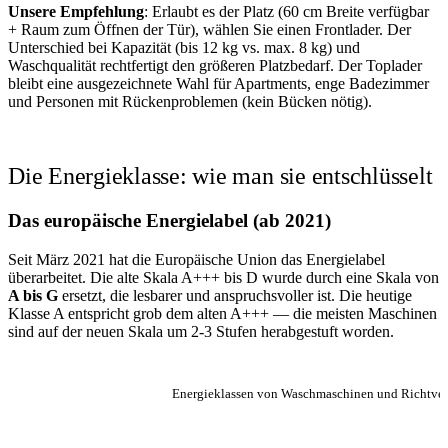
Unsere Empfehlung
: Erlaubt es der Platz (60 cm Breite verfügbar
+ Raum zum Öffnen der Tür), wählen Sie einen Frontlader. Der
Unterschied bei Kapazität (bis 12 kg vs. max. 8 kg) und
Waschqualität rechtfertigt den größeren Platzbedarf. Der Toplader
bleibt eine ausgezeichnete Wahl für Apartments, enge Badezimmer
und Personen mit Rückenproblemen (kein Bücken nötig).
Die Energieklasse: wie man sie entschlüsselt
Das europäische Energielabel (ab 2021)
Seit März 2021 hat die Europäische Union das Energielabel
überarbeitet. Die alte Skala A+++ bis D wurde durch eine Skala von
A bis G
ersetzt, die lesbarer und anspruchsvoller ist. Die heutige
Klasse A entspricht grob dem alten A+++ — die meisten Maschinen
sind auf der neuen Skala um 2-3 Stufen herabgestuft worden.
Energieklassen von Waschmaschinen und Richtve
KWH PRO
GESCHÄTZTE
ZYKLUS (40 °C,