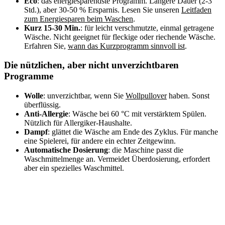
Eco
: das energiesparendste Programm. Längere Dauer (2-3
Std.), aber 30-50 % Ersparnis. Lesen Sie unseren
Leitfaden
zum Energiesparen beim Waschen
.
Kurz 15-30 Min.
: für leicht verschmutzte, einmal getragene
Wäsche. Nicht geeignet für fleckige oder riechende Wäsche.
Erfahren Sie,
wann das Kurzprogramm sinnvoll ist
.
Die nützlichen, aber nicht unverzichtbaren
Programme
Wolle
: unverzichtbar, wenn Sie
Wollpullover
haben. Sonst
überflüssig.
Anti-Allergie
: Wäsche bei 60 °C mit verstärktem Spülen.
Nützlich für Allergiker-Haushalte.
Dampf
: glättet die Wäsche am Ende des Zyklus. Für manche
eine Spielerei, für andere ein echter Zeitgewinn.
Automatische Dosierung
: die Maschine passt die
Waschmittelmenge an. Vermeidet Überdosierung, erfordert
aber ein spezielles Waschmittel.