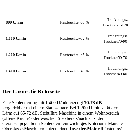
TROCKNUNGSZ
SCHLEUDERDREHZAHL
RESTFEUCHTE
TROCKNE
Trocknungszei
800 U/min
Restfeuchte
~60 %
Trockner
90-120 
Trocknungszei
1.000 U/min
Restfeuchte
~52 %
Trockner
70-90 
Trocknungszei
1.200 U/min
Restfeuchte
~45 %
Trockner
50-70 
Trocknungszei
1.400 U/min
Restfeuchte
~40 %
Trockner
40-60 
Der Lärm: die Kehrseite
Eine Schleuderung mit 1.400 U/min erzeugt
70-78 dB
—
vergleichbar mit einem Staubsauger. Bei 1.200 U/min sinkt der
Lärm auf 65-72 dB. Steht Ihre Maschine in einem Wohnbereich
(offene Küche) oder waschen Sie abends/nachts, ist der
Geräuschpegel beim Schleudern ein wichtiges Kriterium. Manche
Oberklasse-Maschinen nutzen einen
Inverter-Motor
(bürstenlos),