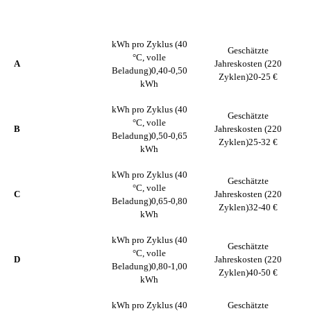
KLASSE
JAHRESKOSTEN
VOLLE
(220 ZYKLEN)
BELADUNG)
kWh pro Zyklus (40
Geschätzte
°C, volle
A
Jahreskosten (220
Beladung)
0,40-0,50
Zyklen)
20-25 €
kWh
kWh pro Zyklus (40
Geschätzte
°C, volle
B
Jahreskosten (220
Beladung)
0,50-0,65
Zyklen)
25-32 €
kWh
kWh pro Zyklus (40
Geschätzte
°C, volle
C
Jahreskosten (220
Beladung)
0,65-0,80
Zyklen)
32-40 €
kWh
kWh pro Zyklus (40
Geschätzte
°C, volle
D
Jahreskosten (220
M
Beladung)
0,80-1,00
Zyklen)
40-50 €
kWh
kWh pro Zyklus (40
Geschätzte