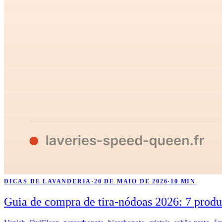
DICAS DE LAVANDERIA
·
20 DE MAIO DE 2026
·
10 MIN
Guia de compra de tira-nódoas 2026: 7 produ