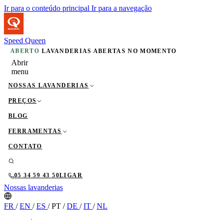
Ir para o conteúdo principal
Ir para a navegação
Speed Queen
ABERTO
LAVANDERIAS ABERTAS NO MOMENTO
Abrir
menu
NOSSAS LAVANDERIAS
PREÇOS
BLOG
FERRAMENTAS
CONTATO
05 34 59 43 50
LIGAR
Nossas lavanderias
FR
/
EN
/
ES
/
PT
/
DE
/
IT
/
NL