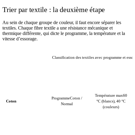
Trier par textile : la deuxième étape
Au sein de chaque groupe de couleur, il faut encore séparer les
textiles. Chaque fibre textile a une résistance mécanique et
thermique différente, qui dicte le programme, la température et la
vitesse d’essorage.
Classification des textiles avec programme et ess
TEMPÉRATURE
TEXTILE
PROGRAMME
MAX
Température max
60
Programme
Coton /
Coton
°C (blancs), 40 °C
Normal
(couleurs)