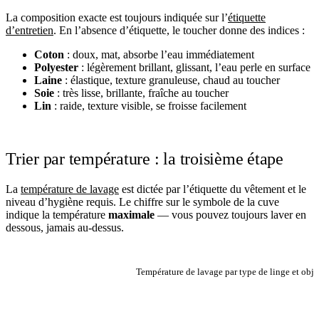
La composition exacte est toujours indiquée sur l’
étiquette
d’entretien
. En l’absence d’étiquette, le toucher donne des indices :
Coton
: doux, mat, absorbe l’eau immédiatement
Polyester
: légèrement brillant, glissant, l’eau perle en surface
Laine
: élastique, texture granuleuse, chaud au toucher
Soie
: très lisse, brillante, fraîche au toucher
Lin
: raide, texture visible, se froisse facilement
Trier par température : la troisième étape
La
température de lavage
est dictée par l’étiquette du vêtement et le
niveau d’hygiène requis. Le chiffre sur le symbole de la cuve
indique la température
maximale
— vous pouvez toujours laver en
dessous, jamais au-dessus.
Température de lavage par type de linge et obje
TEMPÉRATURE
TYPE DE LINGE
OBJECTIF