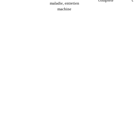
complète
cy
maladie, entretien
machine