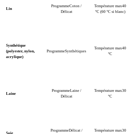
Programme
Coton /
Température max
40
Lin
Délicat
°C (60 °C si blanc)
Synthétique
Température max
40
(polyester, nylon,
Programme
Synthétiques
°C
acrylique)
Programme
Laine /
Température max
30
Laine
Délicat
°C
Programme
Délicat /
Température max
30
Soie