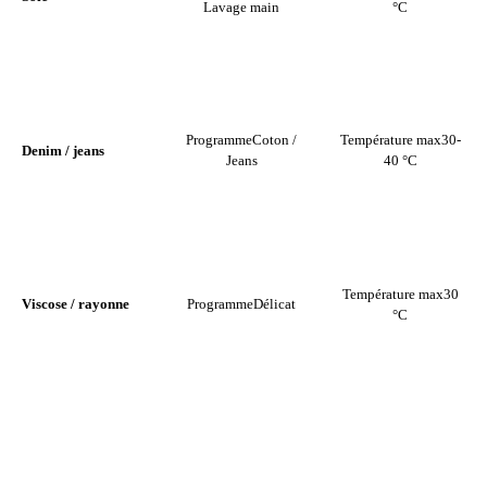
Lavage main
°C
Programme
Coton /
Température max
30-
Denim / jeans
Jeans
40 °C
Température max
30
Viscose / rayonne
Programme
Délicat
°C