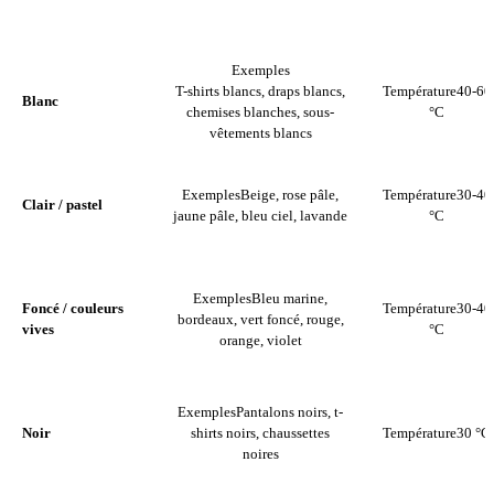
GROUPE
EXEMPLES
TEMPÉRATURE
Exemples
T-shirts blancs, draps blancs,
Température
40-60
Blanc
chemises blanches, sous-
°C
vêtements blancs
Exemples
Beige, rose pâle,
Température
30-40
Clair / pastel
jaune pâle, bleu ciel, lavande
°C
Exemples
Bleu marine,
Foncé / couleurs
Température
30-40
bordeaux, vert foncé, rouge,
vives
°C
orange, violet
Exemples
Pantalons noirs, t-
Noir
shirts noirs, chaussettes
Température
30 °C
noires