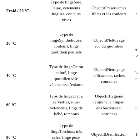
Type de linge
Soie,
laine, vêtements
Objectif
Préserver les
Froid / 20 °C
fragiles, couleurs
fibres et les couleurs
ef
vives
Type de
L
linge
Synthétiques,
Objectif
Nettoyage
30 °C
couleurs, linge
éco du quotidien
éc
quotidien peu sale
60
Type de linge
Coton
Objectif
Nettoyage
coloré, linge
La 
40 °C
efficace des taches
quotidien sale,
col
courantes
vêtements d’enfants
Type de linge
Draps,
Objectif
Hygiène
serviettes, sous-
(élimine la plupart
60 °C
vêtements, linge de
des bactéries et
li
bébé, torchons
acariens)
Type de
linge
Torchons très
Objectif
Désinfection
Ré
90 °C
sales, linge post-