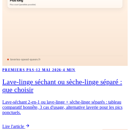
PREMIERS PAS
·
12 MAI 2026
·
4 MIN
Lave-linge séchant ou sèche-linge séparé :
que choisir
Lave-séchant 2-en-1 ou lave-linge + sèche-linge séparés : tableau
comparatif honnête, 3 cas d'usage, alternative laverie pour les pics
ponctuels.
Lire l'article