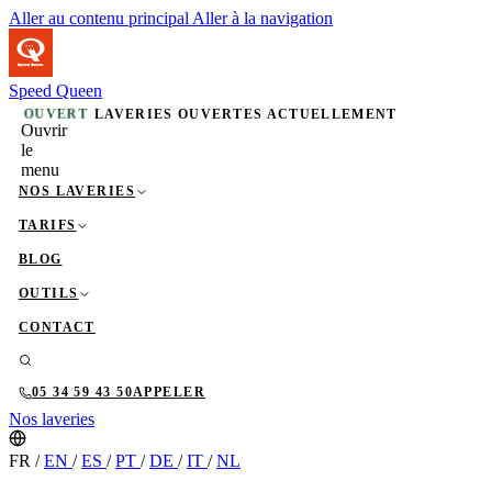
Aller au contenu principal
Aller à la navigation
Speed Queen
OUVERT
LAVERIES OUVERTES ACTUELLEMENT
Ouvrir
le
menu
NOS LAVERIES
TARIFS
BLOG
OUTILS
CONTACT
05 34 59 43 50
APPELER
Nos laveries
FR
/
EN
/
ES
/
PT
/
DE
/
IT
/
NL