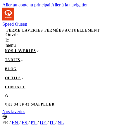
Aller au contenu principal
Aller à la navigation
Speed Queen
FERMÉ
LAVERIES FERMÉES ACTUELLEMENT
Ouvrir
le
menu
NOS LAVERIES
TARIFS
BLOG
OUTILS
CONTACT
05 34 59 43 50
APPELER
Nos laveries
FR
/
EN
/
ES
/
PT
/
DE
/
IT
/
NL