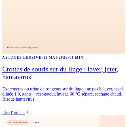
ASTUCES LESSIVE
·
11 MAI 2026
·
14 MIN
Crottes de souris sur du linge : laver, jeter,
hantavirus
Excréments ou urine de rongeurs sur du linge : ne pas balayer, javel
diluée 1:9, gants + respirateur, lavage 60 °C séparé, séchage chaud.
Risque hantavirus.
Lire l'article